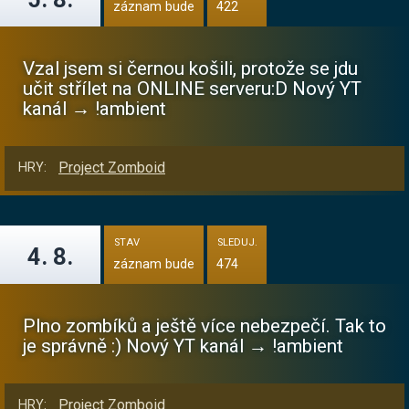
záznam bude
422
Vzal jsem si černou košili, protože se jdu
učit střílet na ONLINE serveru:D Nový YT
kanál → !ambient
Project Zomboid
HRY:
STAV
SLEDUJ.
4. 8.
záznam bude
474
Plno zombíků a ještě více nebezpečí. Tak to
je správně :) Nový YT kanál → !ambient
Project Zomboid
HRY: