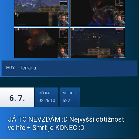
Terraria
HRY:
DÉLKA
SLEDUJ.
6. 7.
02:26:10
522
JÁ TO NEVZDÁM :D Nejvyšší obtížnost
ve hře + Smrt je KONEC :D