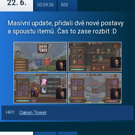
22. 6.
02:09:26
500
Masivní update, přidali dvě nové postavy
a spoustu itemů. Čas to zase rozbít :D
Oaken Tower
HRY: