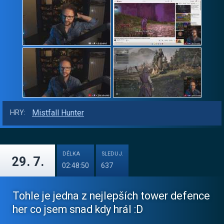
Mistfall Hunter
HRY:
DÉLKA
SLEDUJ.
29. 7.
02:48:50
637
Tohle je jedna z nejlepších tower defence
her co jsem snad kdy hrál :D