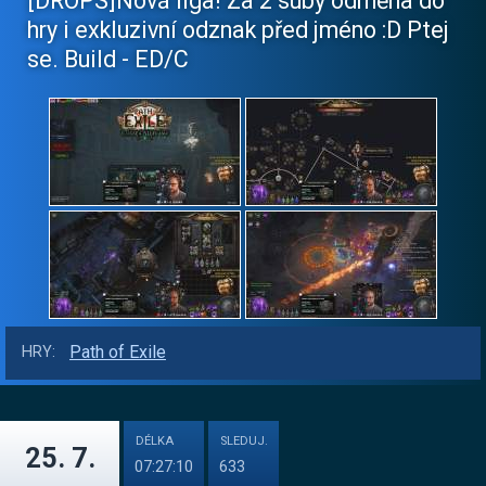
[DROPS]Nová liga! Za 2 suby odměna do
hry i exkluzivní odznak před jméno :D Ptej
se. Build - ED/C
Path of Exile
HRY:
DÉLKA
SLEDUJ.
25. 7.
07:27:10
633