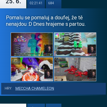
25. 6.
02:21:41
684
Pomalu se pomaluj a doufej, že tě
nenajdou :D Dnes hrajeme s partou.
MECCHA CHAMELEON
HRY: