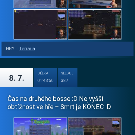
Terraria
HRY:
DÉLKA
SLEDUJ.
8. 7.
01:43:50
387
Čas na druhého bosse :D Nejvyšší
obtížnost ve hře + Smrt je KONEC :D