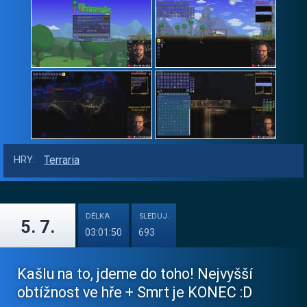
Terraria
HRY:
DÉLKA
SLEDUJ.
5. 7.
03:01:50
693
Kašlu na to, jdeme do toho! Nejvyšší
obtížnost ve hře + Smrt je KONEC :D