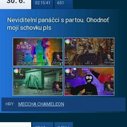
30. 6.
02:15:41
651
Neviditelní panáčci s partou. Ohodnoť
mojí schovku pls
MECCHA CHAMELEON
HRY: