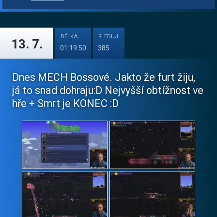
DÉLKA
SLEDUJ.
13. 7.
01:19:50
385
Dnes MECH Bossové. Jakto že furt žiju,
já to snad dohraju:D Nejvyšší obtížnost ve
hře + Smrt je KONEC :D