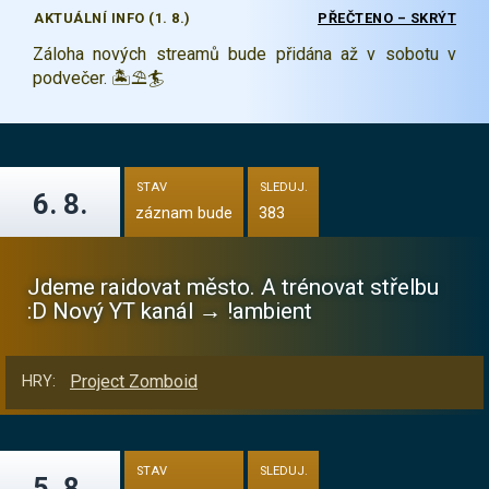
AKTUÁLNÍ INFO (1. 8.)
PŘEČTENO – SKRÝT
Záloha nových streamů bude přidána až v sobotu v
podvečer. 🏝️⛱️🏄
STAV
SLEDUJ.
6. 8.
záznam bude
383
Jdeme raidovat město. A trénovat střelbu
:D Nový YT kanál → !ambient
Project Zomboid
HRY:
STAV
SLEDUJ.
5. 8.