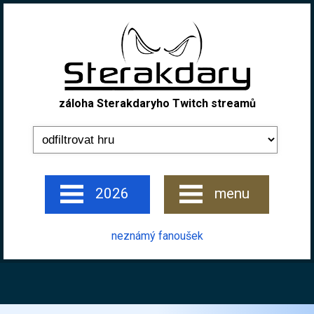
záloha Sterakdaryho Twitch streamů
2026
menu
neznámý fanoušek