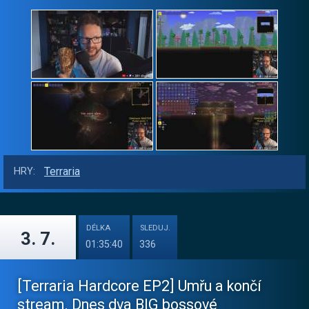
Terraria
HRY:
DÉLKA
SLEDUJ.
3. 7.
01:35:40
336
[Terraria Hardcore EP2] Umřu a končí
stream. Dnes dva BIG bossové