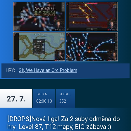
Sir, We Have an Orc Problem
HRY:
DÉLKA
SLEDUJ.
27. 7.
02:00:10
352
[DROPS]Nová liga! Za 2 suby odměna do
hry. Level 87, T12 mapy, BIG zábava :)