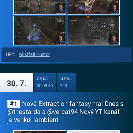
Mistfall Hunter
HRY:
DÉLKA
SLEDUJ.
30. 7.
00:09:40
190
#1
Nová Extraction fantasy hra! Dnes s
@thestarda a @vercat94 Nový YT kanál
je venku! !ambient