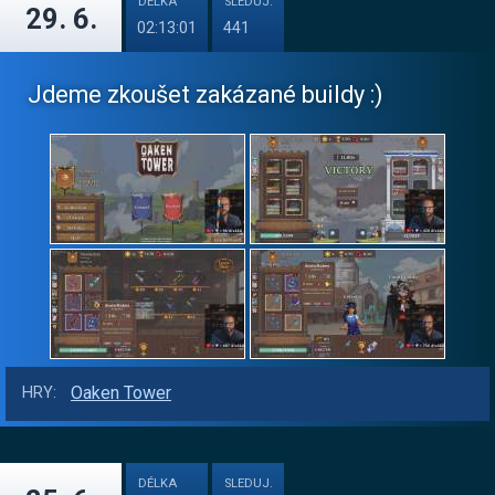
DÉLKA
SLEDUJ.
29. 6.
02:13:01
441
Jdeme zkoušet zakázané buildy :)
Oaken Tower
HRY:
DÉLKA
SLEDUJ.