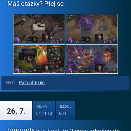
Máš otázky? Ptej se
Path of Exile
HRY:
DÉLKA
SLEDUJ.
26. 7.
04:11:10
604