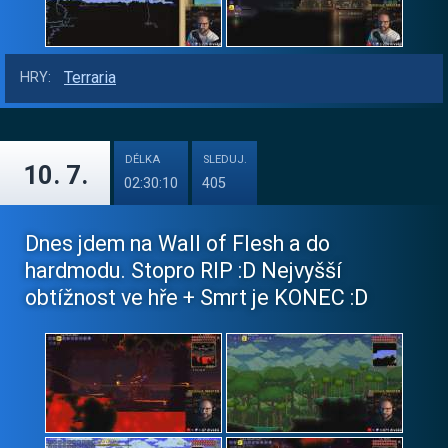
Terraria
HRY:
DÉLKA
SLEDUJ.
10. 7.
02:30:10
405
Dnes jdem na Wall of Flesh a do
hardmodu. Stopro RIP :D Nejvyšší
obtížnost ve hře + Smrt je KONEC :D