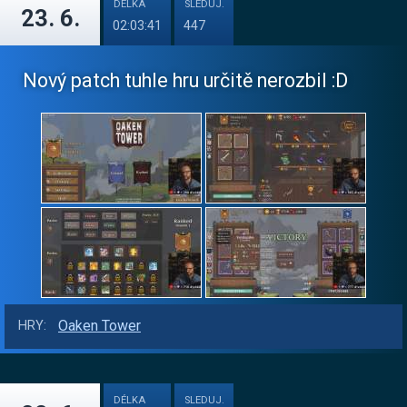
DÉLKA
SLEDUJ.
23. 6.
02:03:41
447
Nový patch tuhle hru určitě nerozbil :D
Oaken Tower
HRY:
DÉLKA
SLEDUJ.