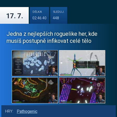
DÉLKA
SLEDUJ.
17. 7.
02:46:40
448
Jedna z nejlepších roguelike her, kde
musíš postupně infikovat celé tělo
Pathogenic
HRY: