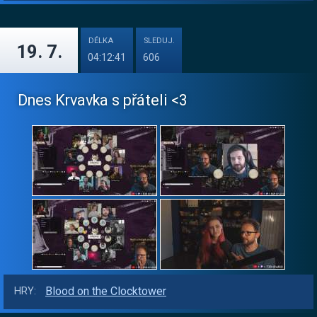
DÉLKA
SLEDUJ.
19. 7.
04:12:41
606
Dnes Krvavka s přáteli <3
Blood on the Clocktower
HRY: