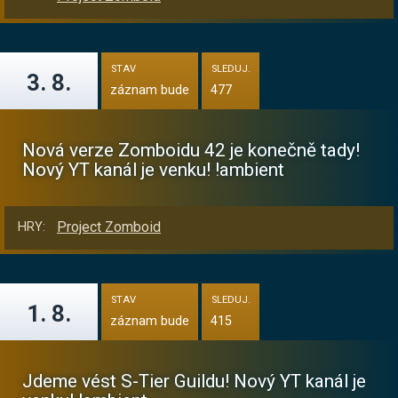
STAV
SLEDUJ.
3. 8.
záznam bude
477
Nová verze Zomboidu 42 je konečně tady!
Nový YT kanál je venku! !ambient
Project Zomboid
HRY:
STAV
SLEDUJ.
1. 8.
záznam bude
415
Jdeme vést S-Tier Guildu! Nový YT kanál je