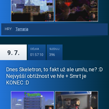
Terraria
HRY:
DÉLKA
SLEDUJ.
9. 7.
01:57:10
396
Dnes Skeletron, to fakt už ale umřu, ne? :D
Nejvyšší obtížnost ve hře + Smrt je
KONEC :D