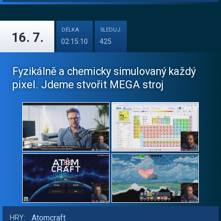
DÉLKA
SLEDUJ.
16. 7.
02:15:10
425
Fyzikálně a chemicky simulovaný každý
pixel. Jdeme stvořit MEGA stroj
Atomcraft
HRY: