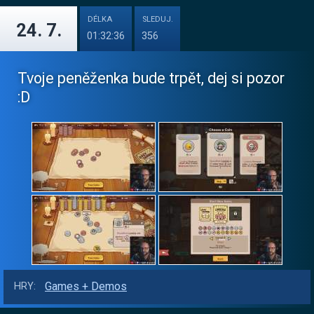
DÉLKA
SLEDUJ.
24. 7.
01:32:36
356
Tvoje peněženka bude trpět, dej si pozor
:D
Games + Demos
HRY: