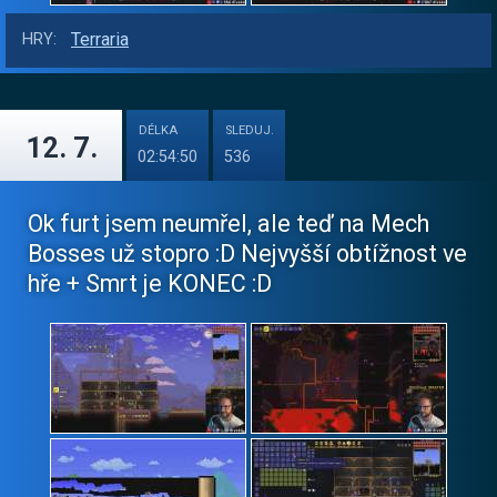
Terraria
HRY:
DÉLKA
SLEDUJ.
12. 7.
02:54:50
536
Ok furt jsem neumřel, ale teď na Mech
Bosses už stopro :D Nejvyšší obtížnost ve
hře + Smrt je KONEC :D