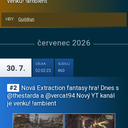
venku! !ambient
Guildrun
HRY:
červenec 2026
DÉLKA
SLEDUJ.
30. 7.
02:02:23
460
#2
Nová Extraction fantasy hra! Dnes s
@thestarda a @vercat94 Nový YT kanál
je venku! !ambient