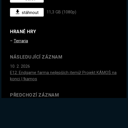
11,3 GB (1080p)
stáhnout
HRANÉ HRY
Terraria
NÁSLEDUJÍCÍ ZÁZNAM
10. 2. 2026
E12: Endgame farma nejlepších itemů! Projekt KÁMOŠ na
konci | !kamos
PŘEDCHOZÍ ZÁZNAM
6. 2. 2026
E10: Poslední Terka dnes nebo zítra! Temple, kultisti a
Moonlord. Projekt KÁMOŠ na konci streamu | !kamos