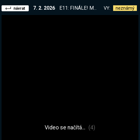
7. 2. 2026
E11: FINÁLE! Moonlord dneska padne a poslední Projekt KÁMOŠ na konci | !kamos | !kamos
VY:
neznámý
návrat
Video se načítá…
(4)