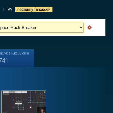
|
VY:
neznámý fanoušek
NEJVÍCE
SLEDUJÍCÍCH
741