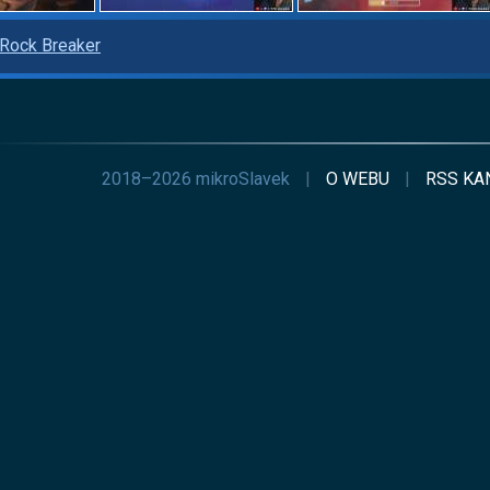
Rock Breaker
2018–2026 mikroSlavek
|
O WEBU
|
RSS
KA