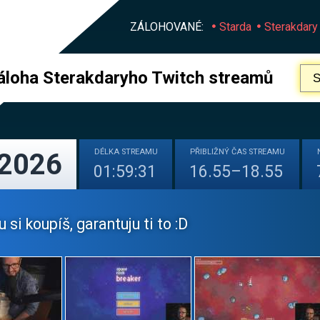
ZÁLOHOVANÉ:
Starda
Sterakdary
áloha Sterakdaryho Twitch streamů
DÉLKA
STREAMU
PŘIBLIŽNÝ
ČAS STREAMU
 2026
01:59:31
16.55–18.55
u si koupíš, garantuju ti to :D