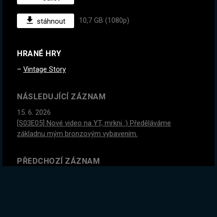
10,7 GB (1080p)
stáhnout
HRANÉ HRY
Vintage Story
NÁSLEDUJÍCÍ ZÁZNAM
15. 6. 2026
[S03E05] Nové video na YT, mrkni :) Předěláváme
základnu mým bronzovým vybavením.
PŘEDCHOZÍ ZÁZNAM
13. 6. 2026
[S03E03] Třetí sezona Vintage Story je tady! Slévání mědi
a první pořádné nástroje!