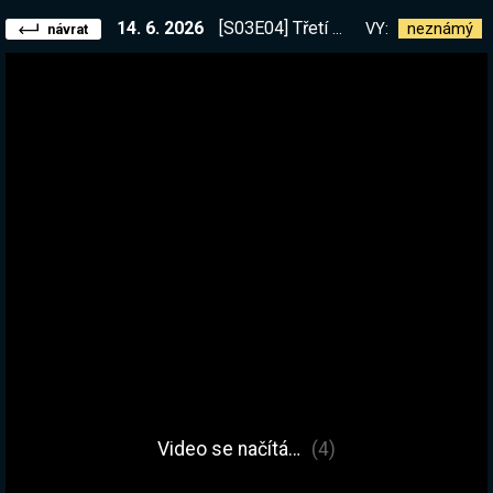
14. 6. 2026
[S03E04] Třetí sezona Vintage Story je tady! Mám nekonečno mědi. A nejspíš i bronzu, tohle bude velké!
VY:
neznámý
návrat
Video se načítá…
(4)