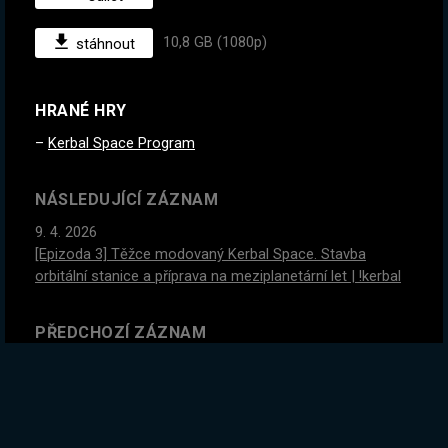
10,8 GB (1080p)
stáhnout
HRANÉ HRY
Kerbal Space Program
NÁSLEDUJÍCÍ ZÁZNAM
9. 4. 2026
[Epizoda 3] Těžce modovaný Kerbal Space. Stavba
orbitální stanice a příprava na meziplanetární let | !kerbal
PŘEDCHOZÍ ZÁZNAM
6. 4. 2026
[Epizoda 1] Těžce modovaný Kerbal Space. Nová grafika,
součástky i planety! !kerbal