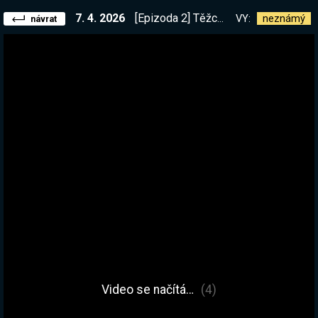
7. 4. 2026
[Epizoda 2] Těžce modovaný Kerbal Space. Dnes přistání na měsíci a orbitální dokování | !kerbal
VY:
neznámý
návrat
Video se načítá…
(4)