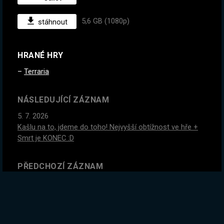
5,6 GB (1080p)
stáhnout
HRANÉ HRY
Terraria
NÁSLEDUJÍCÍ ZÁZNAM
5. 7. 2026
Kašlu na to, jdeme do toho! Nejvyšší obtížnost ve hře +
Smrt je KONEC :D
PŘEDCHOZÍ ZÁZNAM
2. 7. 2026
Jedna smrt a mažu postavu i svět. Terraria Hardcore #1
GLOBÁLNÍ STATISTIKY ZÁZNAMU