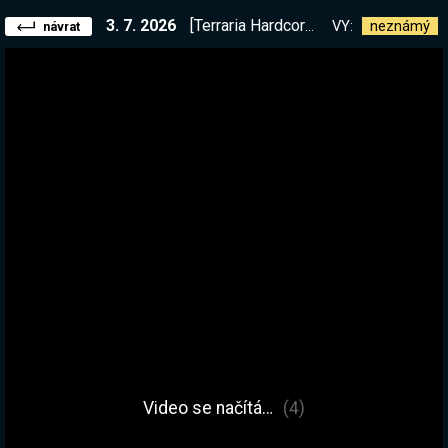
3. 7. 2026
[Terraria Hardcore EP2] Umřu a končí stream. Dnes dva BIG bossové
VY:
neznámý
návrat
Video se načítá…
(5)