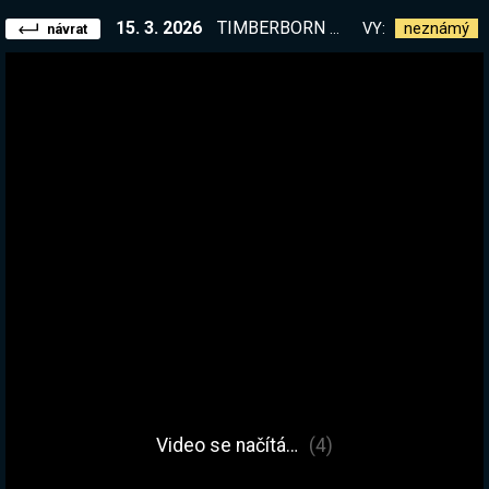
15. 3. 2026
TIMBERBORN ve verzi 1.0! Nejvyšší obtížnost = nejvyšší zábava! !kamos
VY:
neznámý
návrat
Video se načítá…
(4)