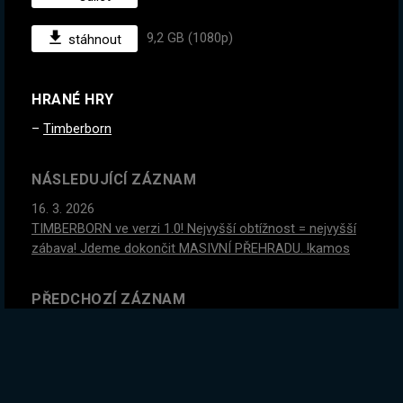
9,2 GB (1080p)
stáhnout
HRANÉ HRY
Timberborn
NÁSLEDUJÍCÍ ZÁZNAM
16. 3. 2026
TIMBERBORN ve verzi 1.0! Nejvyšší obtížnost = nejvyšší
zábava! Jdeme dokončit MASIVNÍ PŘEHRADU. !kamos
PŘEDCHOZÍ ZÁZNAM
13. 3. 2026
TIMBERBORN ve verzi 1.0! Dnes děláme železo a masivní
přehradu! Zítra Comic Con, stav se :)