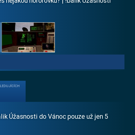
 nějakou hororovku? | !balik Úžasnosti
SLEDUJÍCÍCH
alik Úžasnosti do Vánoc pouze už jen 5