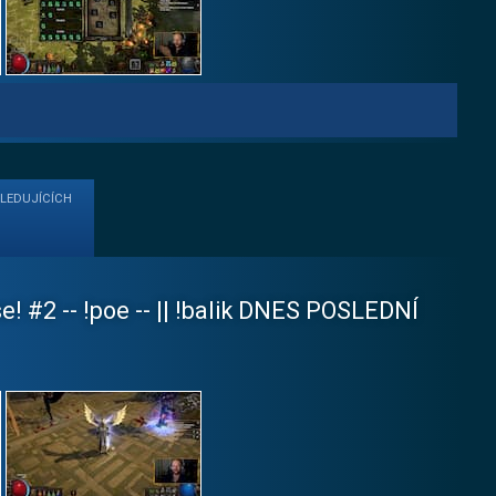
SLEDUJÍCÍCH
e! #2 -- !poe -- || !balik DNES POSLEDNÍ