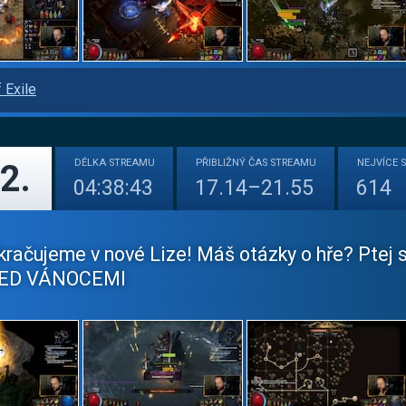
 Exile
DÉLKA
STREAMU
PŘIBLIŽNÝ
ČAS STREAMU
NEJVÍCE
2.
04:38:43
17.14–21.55
614
račujeme v nové Lize! Máš otázky o hře? Ptej s
ED VÁNOCEMI