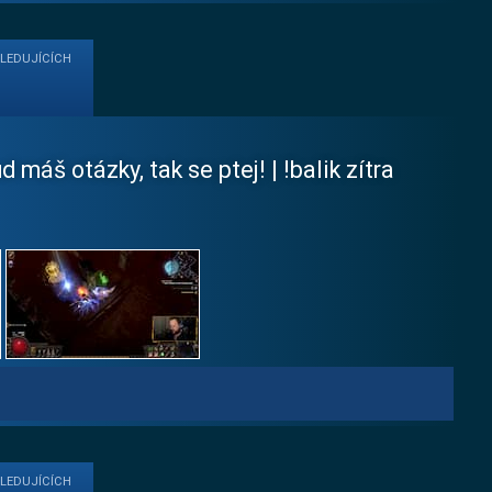
SLEDUJÍCÍCH
š otázky, tak se ptej! | !balik zítra
SLEDUJÍCÍCH