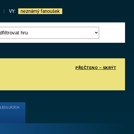
|
VY:
neznámý fanoušek
PŘEČTENO – SKRÝT
SLEDUJÍCÍCH