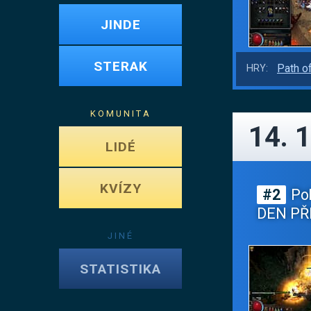
JINDE
STERAK
Path of
HRY:
KOMUNITA
14. 1
LIDÉ
KVÍZY
#2
Pok
DEN PŘ
JINÉ
STATISTIKA