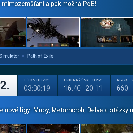
e mimozemšťani a pak možná PoE!
 Simulator
Path of Exile
DÉLKA
STREAMU
PŘIBLIŽNÝ
ČAS STREAMU
NEJVÍCE
2.
03:30:19
16.40–20.11
660
nové ligy! Mapy, Metamorph, Delve a otázky od 