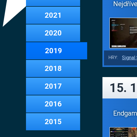
Nejdřív
2021
2020
2019
Signal
HRY:
2018
15. 1
2017
2016
Endgame 
2015