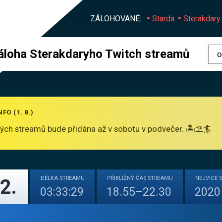
ZÁLOHOVANÉ:
Starda
Sterakdary
áloha Sterakdaryho Twitch streamů
FO (1. 8.)
ých streamů bude přidána až v sobotu v podvečer. 🏝️⛱️🏄
DÉLKA
STREAMU
PŘIBLIŽNÝ
ČAS STREAMU
NEJVÍCE
2.
03:33:29
18.55–22.30
2020