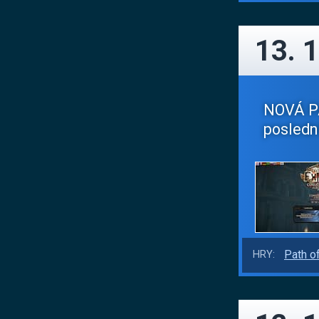
13. 1
NOVÁ PAT
posledn
Path of
HRY: