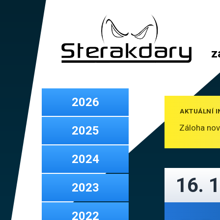
z
2026
AKTUÁLNÍ IN
Záloha nov
2025
2024
16. 1
2023
2022