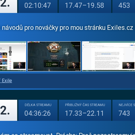
2.
02:10:47
17.47–19.58
453
 návodů pro nováčky pro mou stránku Exiles.cz |
 Exile
DÉLKA
STREAMU
PŘIBLIŽNÝ
ČAS STREAMU
NEJVÍCE
2.
04:36:26
17.33–22.11
743