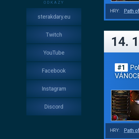
ODKAZY
Path of
HRY:
sterakdary.eu
Twitch
14. 1
YouTube
#1
Pok
Facebook
VÁNOC
Instagram
Discord
Path of
HRY: