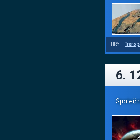
Transp
HRY:
6. 1
Společn