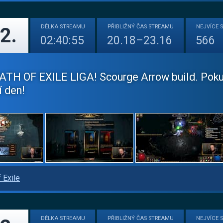
DÉLKA
STREAMU
PŘIBLIŽNÝ
ČAS STREAMU
NEJVÍCE
2.
02:40:55
20.18–23.16
566
H OF EXILE LIGA! Scourge Arrow build. Pokud má
í den!
 Exile
DÉLKA
STREAMU
PŘIBLIŽNÝ
ČAS STREAMU
NEJVÍCE