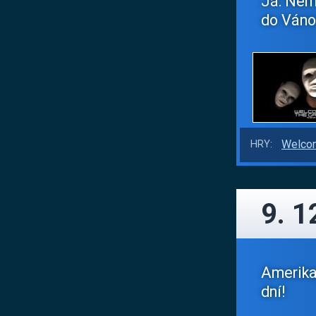
Já: Nem
do Vánoc
Welcom
HRY:
9. 1
Amerika,
dní!