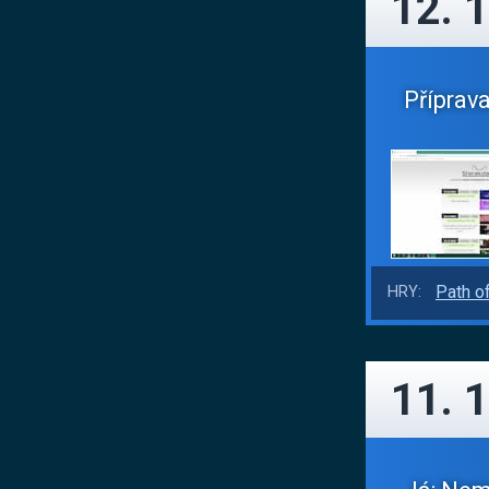
12. 1
Příprava
Path of
HRY:
11. 1