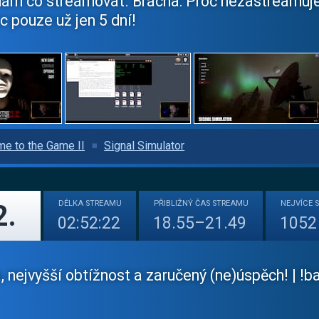
ám co streamovat. Brácha: Proč nezastreamuješ
 pouze už jen 5 dní!
e to the Game II
Signal Simulator
DÉLKA
STREAMU
PŘIBLIŽNÝ
ČAS STREAMU
NEJVÍCE
2.
02:52:22
18.55–21.49
1052
 nejvyšší obtížnost a zaručený (ne)úspěch! | !b