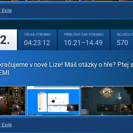
 Exile
DÉLKA
STREAMU
PŘIBLIŽNÝ
ČAS STREAMU
NEJVÍCE
2.
04:23:12
10.21–14.49
570
račujeme v nové Lize! Máš otázky o hře? Ptej
EMI
 Exile