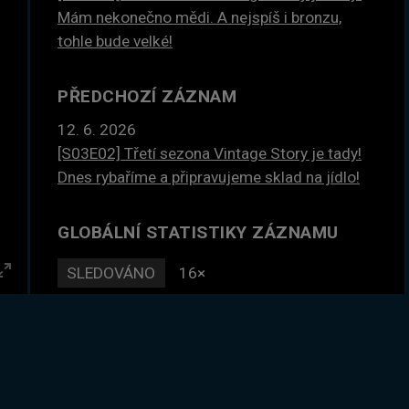
Mám nekonečno mědi. A nejspíš i bronzu,
tohle bude velké!
PŘEDCHOZÍ ZÁZNAM
12. 6. 2026
[S03E02] Třetí sezona Vintage Story je tady!
Dnes rybaříme a připravujeme sklad na jídlo!
GLOBÁLNÍ STATISTIKY ZÁZNAMU
SLEDOVÁNO
16×
Enter
DLE ČASU
36 hodin
fullscreen