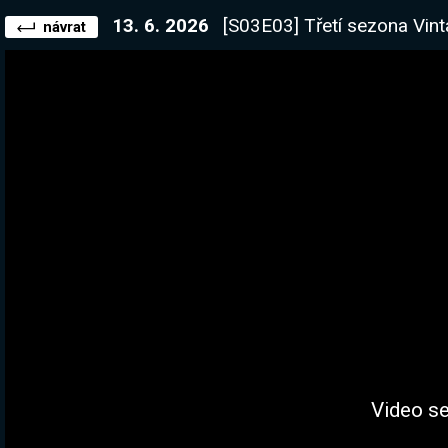
13. 6. 2026
[S03E03] Třetí sezona Vintage Story je 
návrat
Video se