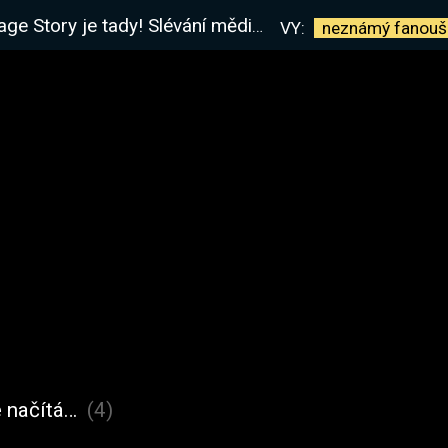
tady! Slévání mědi a první pořádné nástroje!
VY:
neznámý
fanouš
 načítá…
(4)