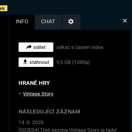
ek
INFO
CHAT
sdílet
odkaz s časem videa
stáhnout
9,5 GB (1080p)
HRANÉ HRY
Vintage Story
NÁSLEDUJÍCÍ ZÁZNAM
14. 6. 2026
[S03E04] Třetí sezona Vintage Story je tady!