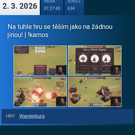
DÉLKA
SLEDUJ.
2. 3. 2026
01:27:40
634
Na tuhle hru se těším jako na žádnou
jinou! | !kamos
Wanderburg
HRY: