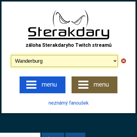
záloha Sterakdaryho Twitch streamů
menu
menu
neznámý fanoušek