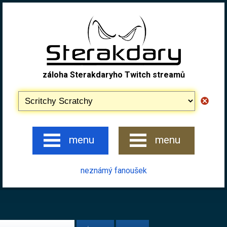
záloha Sterakdaryho Twitch streamů
menu
menu
neznámý fanoušek