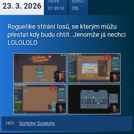
DÉLKA
SLEDUJ.
23. 3. 2026
01:39:10
705
Roguelike stírání losů, se kterým můžu
přestat kdy budu chtít. Jenomže já nechci
LOLOLOLO
Scritchy Scratchy
HRY: