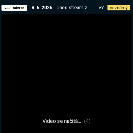
8. 6. 2026
Dnes stream z motokár! Kolik pohmožděných žeber bude dnes? ⚔️ KitKat vs Česká Spořitelna #GP26 #ad
VY:
neznámý
návrat
Video se načítá…
(4)