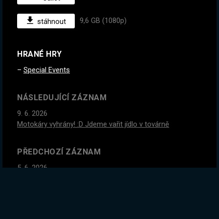
9,6 GB (1080p)
stáhnout
HRANÉ HRY
Special Events
NÁSLEDUJÍCÍ ZÁZNAM
9. 6. 2026
Motokáry vyhrány! :D Jdeme vařit jídlo v továrně
PŘEDCHOZÍ ZÁZNAM
5. 6. 2026
Jdeme to dohrát! Je to mega sranda :D
GLOBÁLNÍ STATISTIKY ZÁZNAMU