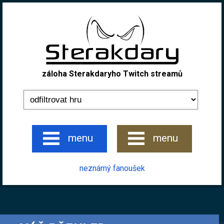
záloha Sterakdaryho Twitch streamů
menu
menu
neznámý fanoušek