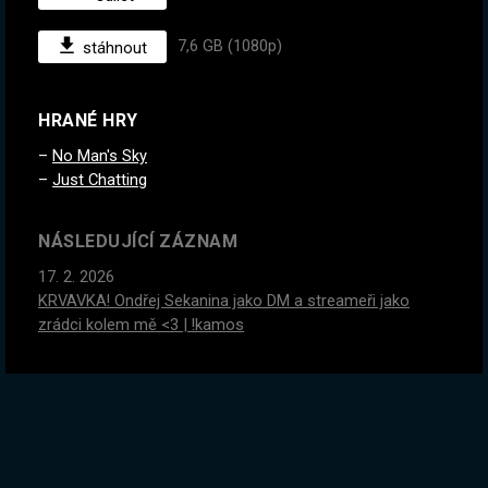
7,6 GB (1080p)
stáhnout
HRANÉ HRY
No Man's Sky
Just Chatting
NÁSLEDUJÍCÍ ZÁZNAM
17. 2. 2026
KRVAVKA! Ondřej Sekanina jako DM a streameři jako
zrádci kolem mě <3 | !kamos
PŘEDCHOZÍ ZÁZNAM
10. 2. 2026
E12: Endgame farma nejlepších itemů! Projekt KÁMOŠ na
konci | !kamos