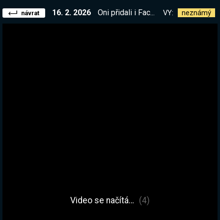
16. 2. 2026
Oni přidali i Factorio? Doháníme updaty, nový start. Projekt Kámoš na konci streamu | !kamos
VY:
neznámý
návrat
Video se načítá…
(4)