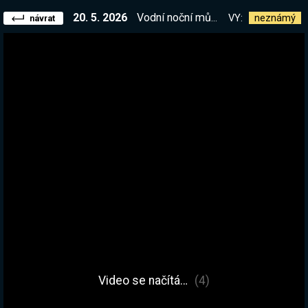
20. 5. 2026
Vodní noční můra s kamarády! Dnes do hlubokých hlubin @jirkavysvetlujeveci @vercat94 @flowee_nehraje
VY:
neznámý
návrat
Video se načítá…
(4)