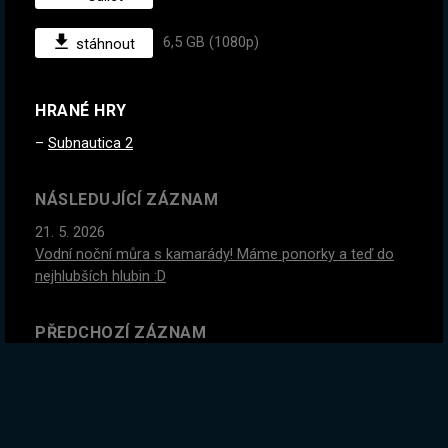
6,5 GB (1080p)
stáhnout
HRANÉ HRY
Subnautica 2
NÁSLEDUJÍCÍ ZÁZNAM
21. 5. 2026
Vodní noční můra s kamarády! Máme ponorky a teď do
nejhlubších hlubin :D
PŘEDCHOZÍ ZÁZNAM
19. 5. 2026
Vodní noční můra s kamarády! Rada šneků málem
nepřežila <3 @jirkavysvetlujeveci @vercat94
@flowee_nehraje