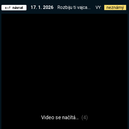
17. 1. 2026
Rozbiju ti vajca. Automatizační, fyzikální hra :D A vůbec není divná, co děláš
VY:
neznámý
návrat
Video se načítá…
(4)