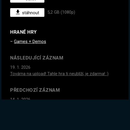
5,2 GB (1080p)
stáhnout
HRANÉ HRY
Games + Demos
NÁSLEDUJÍCÍ ZÁZNAM
19. 1. 2026
Továrna na upload! Tahle hra ti neublíží, je zdarma! :)
PŘEDCHOZÍ ZÁZNAM
14. 1. 2026
Moje magická kovárna, se kterou mi musíš pomoct
GLOBÁLNÍ STATISTIKY ZÁZNAMU