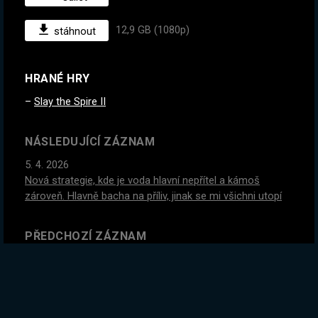
12,9 GB (1080p)
stáhnout
HRANÉ HRY
Slay the Spire II
NÁSLEDUJÍCÍ ZÁZNAM
5. 4. 2026
Nová strategie, kde je voda hlavní nepřítel a kámoš
zároveň. Hlavně bacha na příliv, jinak se mi všichni utopí
PŘEDCHOZÍ ZÁZNAM
2. 4. 2026
Dnes coop s @thestarda
GLOBÁLNÍ STATISTIKY ZÁZNAMU