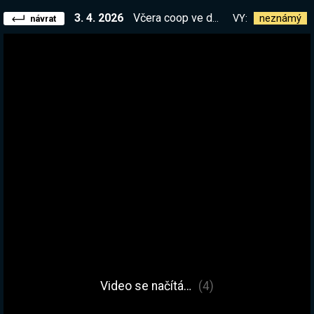
3. 4. 2026
Včera coop ve dvou, dnes ve čtyřech. Zítra v osmi asi? :D @thestarda
VY:
neznámý
návrat
Video se načítá…
(4)