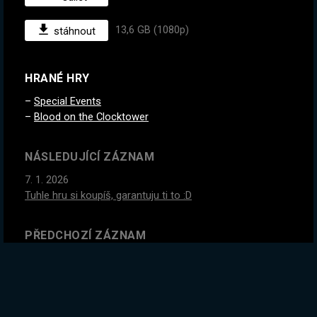
13,6 GB (1080p)
stáhnout
HRANÉ HRY
Special Events
Blood on the Clocktower
NÁSLEDUJÍCÍ ZÁZNAM
7. 1. 2026
Tuhle hru si koupíš, garantuju ti to :D
PŘEDCHOZÍ ZÁZNAM
3. 1. 2026
Factorio, ale slunce jednou za čas exploduje a všechno
zničí.