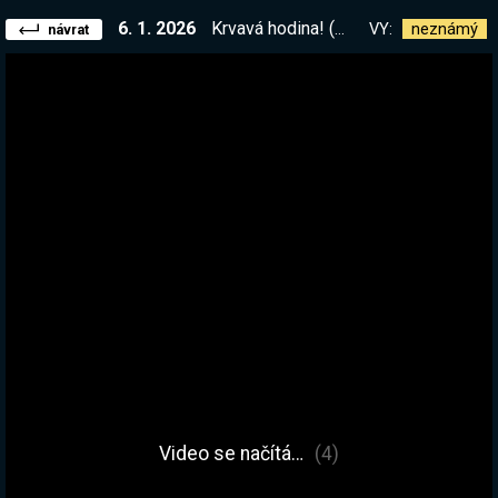
6. 1. 2026
Krvavá hodina! (Městečko palermo). Lednová kampaň na sebe navazuje!
VY:
neznámý
návrat
Video se načítá…
(4)