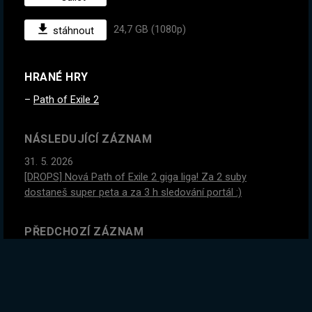
24,7 GB (1080p)
stáhnout
HRANÉ HRY
Path of Exile 2
NÁSLEDUJÍCÍ ZÁZNAM
31. 5. 2026
[DROPS] Nová Path of Exile 2 giga liga! Za 2 suby
dostaneš super peta a za 3 h sledování portál :)
PŘEDCHOZÍ ZÁZNAM
28. 5. 2026
Narozeninový, charitativní stream! Kup si obraz a všechny
peníze z donate jdou na charitu! :)