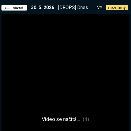
30. 5. 2026
[DROPS] Dnes celý den Path of Exile 2! Máš otázky? Ptej se. Za 2 suby dostaneš super peta :D
VY:
neznámý
návrat
Video se načítá…
(4)