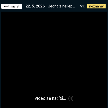
22. 5. 2026
Jedna z nejlepších karetních her za poslední dobu!
VY:
neznámý
návrat
Video se načítá…
(4)