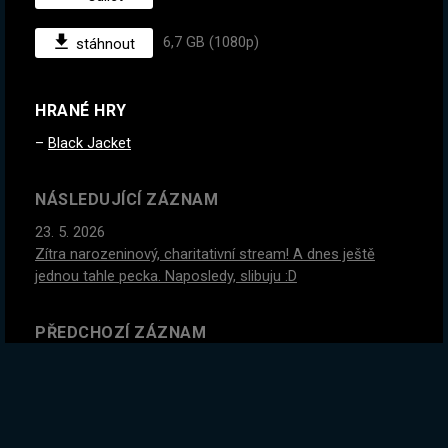
6,7 GB (1080p)
stáhnout
HRANÉ HRY
Black Jacket
NÁSLEDUJÍCÍ ZÁZNAM
23. 5. 2026
Zítra narozeninový, charitativní stream! A dnes ještě
jednou tahle pecka. Naposledy, slibuju :D
PŘEDCHOZÍ ZÁZNAM
21. 5. 2026
Vodní noční můra s kamarády! Máme ponorky a teď do
nejhlubších hlubin :D