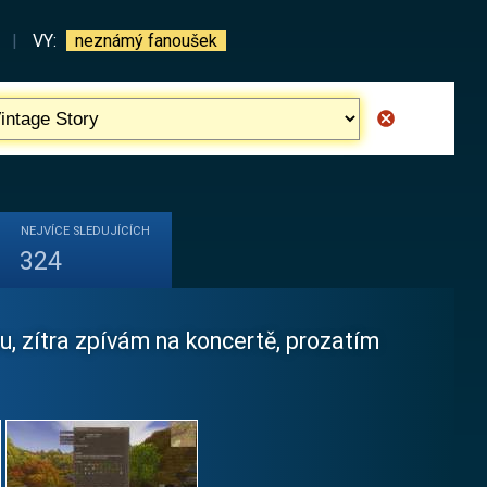
|
VY:
neznámý fanoušek
NEJVÍCE
SLEDUJÍCÍCH
324
, zítra zpívám na koncertě, prozatím