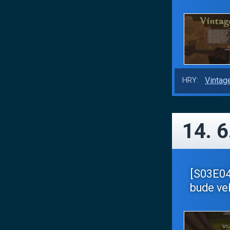
Vintag
HRY:
14. 6
[S03E04]
bude ve