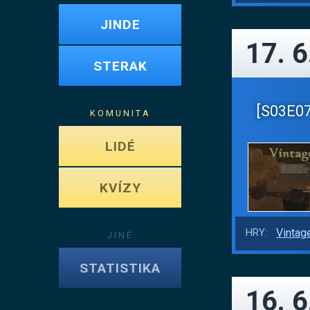
JINDE
17. 6
STERAK
[S03E07]
KOMUNITA
LIDÉ
KVÍZY
Vintag
HRY:
JINÉ
STATISTIKA
16. 6