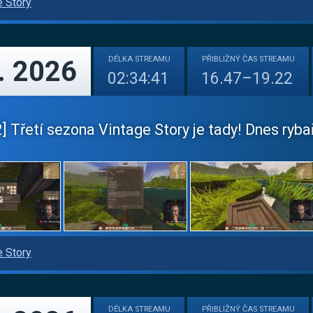
e Story
DÉLKA
STREAMU
PŘIBLIŽNÝ
ČAS STREAMU
. 2026
02:34:41
16.47–19.22
 Třetí sezona Vintage Story je tady! Dnes rybař
e Story
DÉLKA
STREAMU
PŘIBLIŽNÝ
ČAS STREAMU