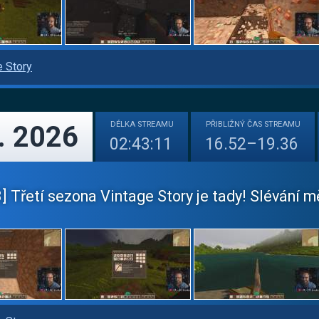
e Story
DÉLKA
STREAMU
PŘIBLIŽNÝ
ČAS STREAMU
. 2026
02:43:11
16.52–19.36
 Třetí sezona Vintage Story je tady! Slévání mě