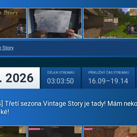
e Story
DÉLKA
STREAMU
PŘIBLIŽNÝ
ČAS STREAMU
. 2026
03:03:50
16.09–19.14
 Třetí sezona Vintage Story je tady! Mám nekon
lké!