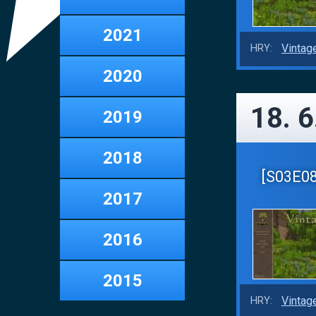
2021
Vintag
HRY:
2020
18. 6
2019
2018
[S03E08]
2017
2016
2015
Vintag
HRY: