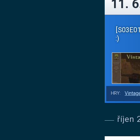
11. 6
[S03E01]
:)
Vintag
HRY:
říjen