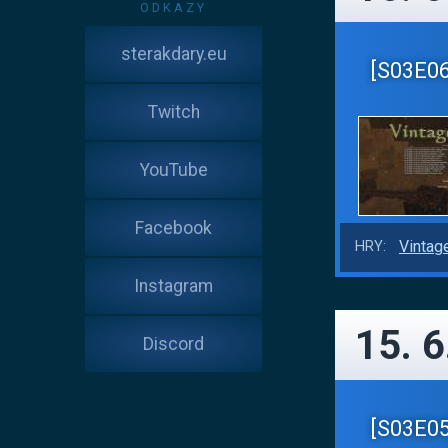
ODKAZY
sterakdary.eu
[S03E06
Twitch
YouTube
Facebook
Vintag
HRY:
Instagram
15. 6
Discord
[S03E05