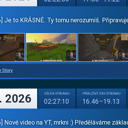
] Je to KRÁSNÉ. Ty tomu nerozumíš. Připravuje
e Story
DÉLKA
STREAMU
PŘIBLIŽNÝ
ČAS STREAMU
. 2026
02:27:10
16.46–19.13
] Nové video na YT, mrkni :) Předěláváme zák