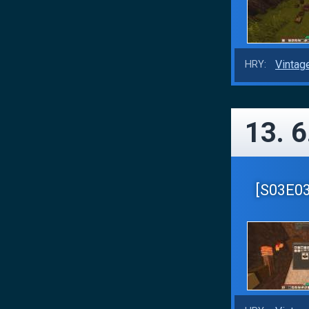
Vintag
HRY:
13. 6
[S03E03]