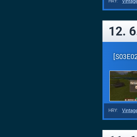
Vintag
HRY:
12. 6
[S03E02]
Vintag
HRY: