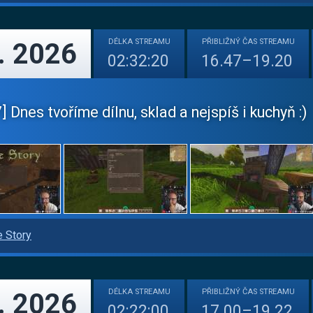
DÉLKA
STREAMU
PŘIBLIŽNÝ
ČAS STREAMU
. 2026
02:32:20
16.47–19.20
 Dnes tvoříme dílnu, sklad a nejspíš i kuchyň :)
e Story
DÉLKA
STREAMU
PŘIBLIŽNÝ
ČAS STREAMU
. 2026
02:22:00
17.00–19.22