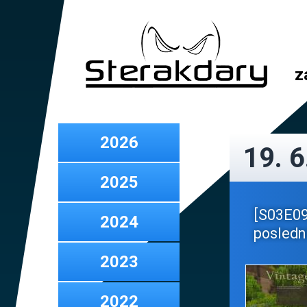
z
2026
19. 6
2025
[S03E09
2024
poslední 
2023
2022