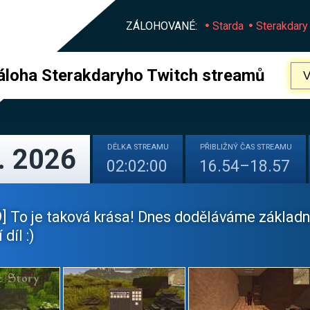
ZÁLOHOVANÉ:
Starda
Sterakdary
áloha Sterakdaryho Twitch streamů
DÉLKA
STREAMU
PŘIBLIŽNÝ
ČAS STREAMU
. 2026
02:02:00
16.54–18.57
] To je taková krása! Dnes doděláváme základnu
díl :)