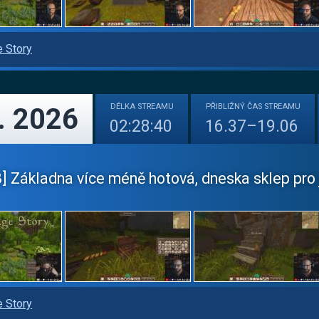
e Story
DÉLKA
STREAMU
PŘIBLIŽNÝ
ČAS STREAMU
. 2026
02:28:40
16.37–19.06
 Základna více méně hotová, dneska sklep pro j
e Story