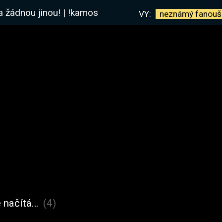
a žádnou jinou! | !kamos
VY:
neznámý
fanouš
 načítá…
(4)