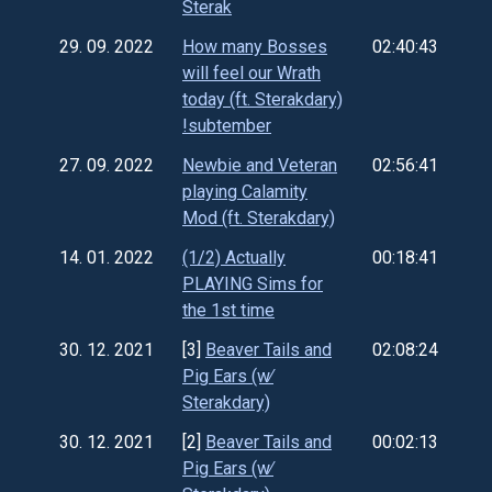
Sterak
29. 09. 2022
How many Bosses
02:40:43
will feel our Wrath
today (ft. Sterakdary)
!subtember
27. 09. 2022
Newbie and Veteran
02:56:41
playing Calamity
Mod (ft. Sterakdary)
14. 01. 2022
(1/2) Actually
00:18:41
PLAYING Sims for
the 1st time
30. 12. 2021
[3]
Beaver Tails and
02:08:24
Pig Ears (w∕
Sterakdary)
30. 12. 2021
[2]
Beaver Tails and
00:02:13
Pig Ears (w∕