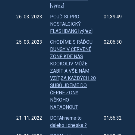
[výřez]
26. 03. 2023
POJĎ SI PRO
01:39:49
NOSTALGICKÝ
FLASHBANG [výřez]
25. 03. 2023
CHODÍME S RÁĎOU
02:06:30
DUNGY V ČERVENÉ
ZONĚ KDE NÁS
KDOKOLIV MŮŽE
ZABÍT A VŠE NÁM
VZÍT,ZA KAŽDÝCH 20
SUBŮ JDEME DO
ČERNÉ ZONY
NĚKOHO
NAPADNOUT
21. 11. 2022
DOTAhneme to
01:56:32
daleko i dneska ?