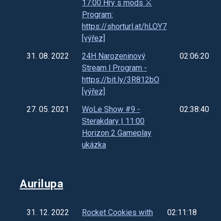
17:00 Hry s mods ⚔️
Program:
https://shorturl.at/hLOY7
[výřez]
31. 08. 2022
24H Narozeninový
02:06:20
Stream l Program -
https://bit.ly/3R812bO
[výřez]
27. 05. 2021
WoLe Show #9 -
02:38:40
Sterakdary | 11:00
Horizon 2 Gameplay
ukázka
Aurilupa
31. 12. 2022
Rocket Cookies with
02:11:18