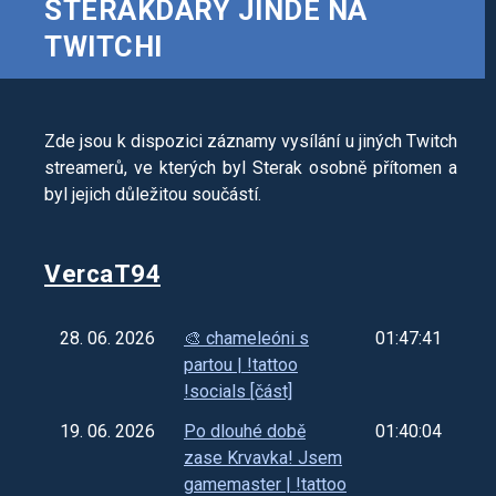
STERAKDARY JINDE NA
TWITCHI
Zde jsou k dispozici záznamy vysílání u jiných Twitch
streamerů, ve kterých byl Sterak osobně přítomen a
byl jejich důležitou součástí.
VercaT94
28. 06. 2026
🎨 chameleóni s
01:47:41
partou | !tattoo
!socials [část]
19. 06. 2026
Po dlouhé době
01:40:04
zase Krvavka! Jsem
gamemaster | !tattoo