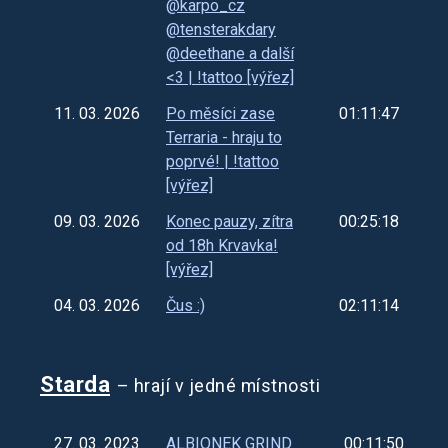
@karpo_cz
@tensterakdary
@deethane a další
<3 | !tattoo [výřez]
11. 03. 2026
Po měsíci zase
01:11:47
Terraria - hraju to
poprvé! | !tattoo
[výřez]
09. 03. 2026
Konec pauzy, zítra
00:25:18
od 18h Krvavka!
[výřez]
04. 03. 2026
Čus :)
02:11:14
Starda
– hrají v jedné místnosti
27. 03. 2023
ALBIONEK GRIND
00:11:50