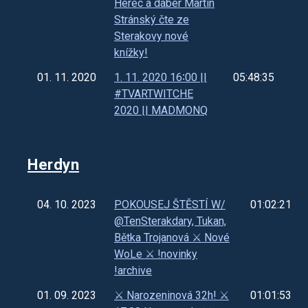
Herec a dabér Martin
Stránský čte ze
Sterakovy nové
knížky!
01. 11. 2020
1. 11. 2020 16∶00 ||
05:48:35
#TVARTWITCHE
2020 || MADMONQ
Herdyn
04. 10. 2023
POKOUSEJ ŠTĚSTÍ W/
01:02:21
@TenSterakdary, Tukan,
Bětka Trojanová ⚔️ Nové
WoLe ⚔️ !novinky
!archive
01. 09. 2023
⚔️ Narozeninová 32h! ⚔️
01:01:53