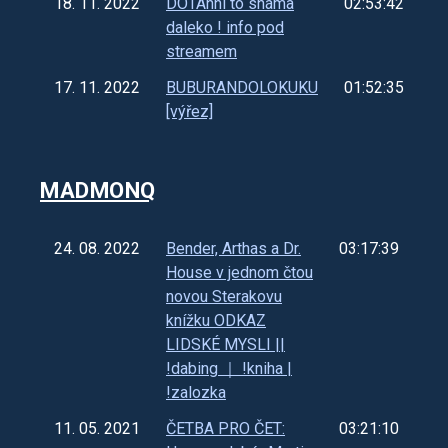
18. 11. 2022
DOTAhni to snáma
02:53:42
daleko ! info pod
streamem
17. 11. 2022
BUBURANDOLOKUKU
01:52:35
[výřez]
MADMONQ
24. 08. 2022
Bender, Arthas a Dr.
03:17:39
House v jednom čtou
novou Sterakovu
knížku ODKAZ
LIDSKÉ MYSLI ||
!dabing ｜ !kniha |
!zalozka
11. 05. 2021
ČETBA PRO ČET:
03:21:10