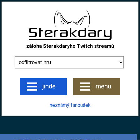
záloha Sterakdaryho Twitch streamů
jinde
menu
neznámý fanoušek