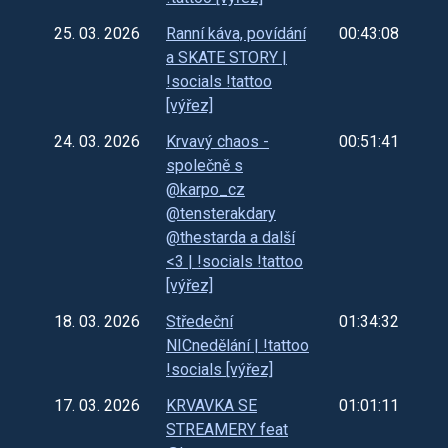
25. 03. 2026
Ranní káva, povídání
00:43:08
a SKATE STORY |
!socials !tattoo
[výřez]
24. 03. 2026
Krvavý chaos -
00:51:41
společně s
@karpo_cz
@tensterakdary
@thestarda a další
<3 | !socials !tattoo
[výřez]
18. 03. 2026
Středeční
01:34:32
NICnedělání | !tattoo
!socials [výřez]
17. 03. 2026
KRVAVKA SE
01:01:11
STREAMERY feat