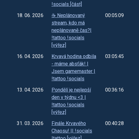
!socials [část]
18. 06. 2026
☕️ Neplánovaný
00:05:09
stream, kdo má
neplánovaně čas?|
!tattoo !socials
[výřez]
16. 04. 2026
Krvavá hodina odbila
03:05:45
- máme absťák! |
Jsem gamemaster |
!tattoo !socials
13. 04. 2026
Pondělí je nejlepší
00:36:16
den v týdnu <3 |
!tattoo !socials
[výřez]
31. 03. 2026
Finále Krvavého
00:40:28
Chaosu! || !socials
!tattoo [výřez]