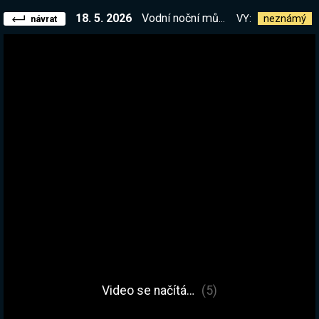
18. 5. 2026
Vodní noční můra s kamarády! <3 @jirkavysvetlujeveci @vercat94 @flowee_nehraje
VY:
neznámý
návrat
Video se načítá…
(5)