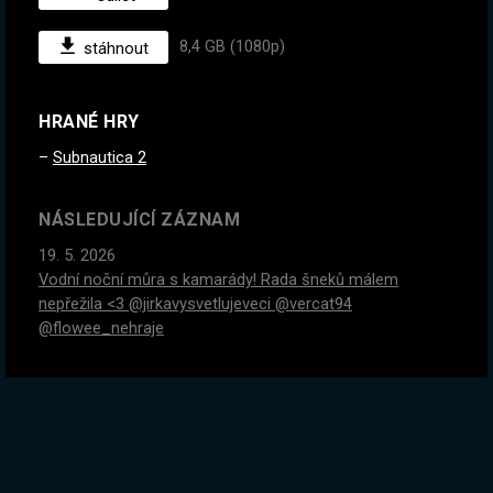
8,4 GB (1080p)
stáhnout
HRANÉ HRY
Subnautica 2
NÁSLEDUJÍCÍ ZÁZNAM
19. 5. 2026
Vodní noční můra s kamarády! Rada šneků málem
nepřežila <3 @jirkavysvetlujeveci @vercat94
@flowee_nehraje
PŘEDCHOZÍ ZÁZNAM
13. 5. 2026
Nádherná roguelike hra, kde můžeš udělat TOLIK šílených
buildů! #ad