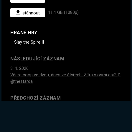
11,4 GB (1080p)
stáhnout
HRANÉ HRY
Slay the Spire II
NÁSLEDUJÍCÍ ZÁZNAM
3. 4. 2026
Včera coop ve dvou, dnes ve čtyřech. Zítra v osmi asi? :D
@thestarda
PŘEDCHOZÍ ZÁZNAM
1. 4. 2026
Nejlepší logická hra za bůhvíjak dlouho!
GLOBÁLNÍ STATISTIKY ZÁZNAMU