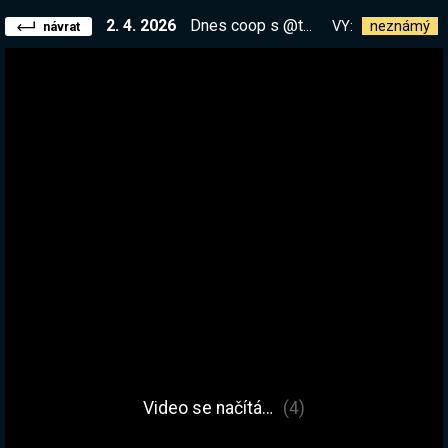
2. 4. 2026
Dnes coop s @thestarda
VY:
neznámý
návrat
Video se načítá…
(4)