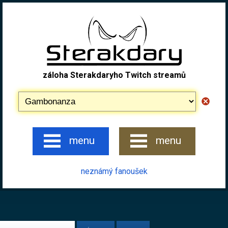
záloha Sterakdaryho Twitch streamů
menu
menu
neznámý fanoušek