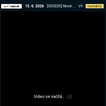
15. 6. 2026
[S03E05] Nové video na YT, mrkni :) Předěláváme základnu mým bronzovým vybavením.
VY:
neznámý
návrat
Video se načítá…
(4)