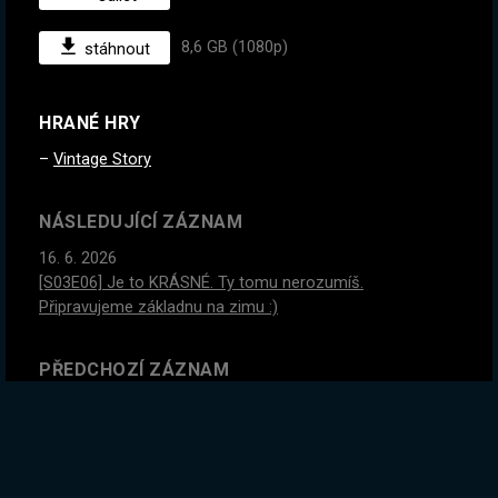
8,6 GB (1080p)
stáhnout
HRANÉ HRY
Vintage Story
NÁSLEDUJÍCÍ ZÁZNAM
16. 6. 2026
[S03E06] Je to KRÁSNÉ. Ty tomu nerozumíš.
Připravujeme základnu na zimu :)
PŘEDCHOZÍ ZÁZNAM
14. 6. 2026
[S03E04] Třetí sezona Vintage Story je tady! Mám
nekonečno mědi. A nejspíš i bronzu, tohle bude velké!