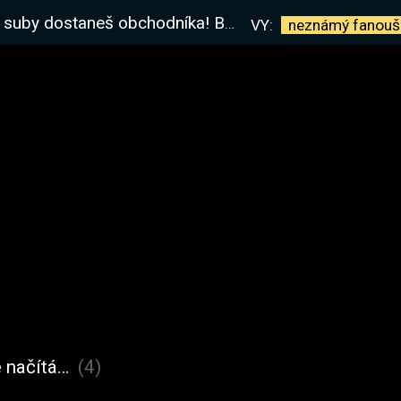
obchodníka! Build - WOCOT. Máš otázky? Ptej se!
VY:
neznámý
fanouš
 načítá…
(4)