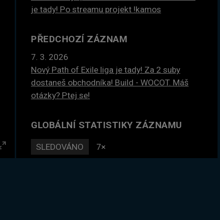
je tady! Po streamu projekt !kamos
PŘEDCHOZÍ ZÁZNAM
7. 3. 2026
Nový Path of Exile liga je tady! Za 2 suby
dostaneš obchodníka! Build - WOCOT. Máš
otázky? Ptej se!
GLOBÁLNÍ STATISTIKY ZÁZNAMU
SLEDOVÁNO
7×
Enter
DLE ČASU
18 hodin
fullscreen