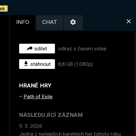
ek
INFO
CHAT
sdílet
odkaz s časem videa
stáhnout
8,8 GB (1080p)
HRANÉ HRY
Path of Exile
NÁSLEDUJÍCÍ ZÁZNAM
9. 3. 2026
Jedna z nejlepších karetních her tohoto roku