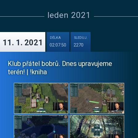
leden 2021
DÉLKA
SLEDUJ.
11. 1. 2021
02:07:50
2270
Klub přátel bobrů. Dnes upravujeme
terén! | !kniha