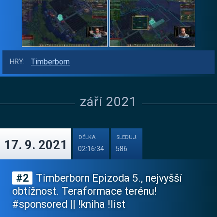
Timberborn
HRY:
září 2021
DÉLKA
SLEDUJ.
17. 9. 2021
02:16:34
586
#2
Timberborn Epizoda 5., nejvyšší
obtížnost. Teraformace terénu!
#sponsored || !kniha !list