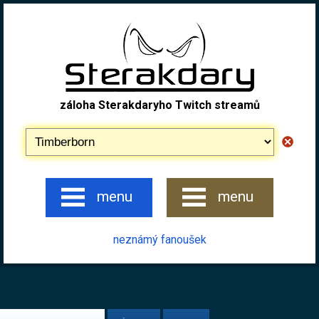
záloha Sterakdaryho Twitch streamů
menu
menu
neznámý fanoušek