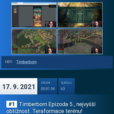
Timberborn
HRY:
DÉLKA
SLEDUJ.
17. 9. 2021
00:01:34
63
#1
Timberborn Epizoda 5., nejvyšší
obtížnost. Teraformace terénu!