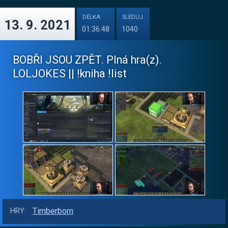
DÉLKA
SLEDUJ.
13. 9. 2021
01:36:48
1040
BOBŘI JSOU ZPĚT. Plná hra(z).
LOLJOKES || !kniha !list
Timberborn
HRY: