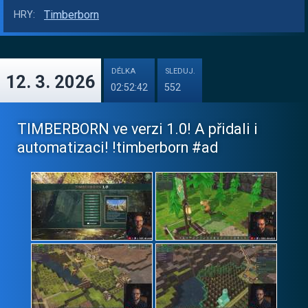
Timberborn
HRY:
DÉLKA
SLEDUJ.
12. 3. 2026
02:52:42
552
TIMBERBORN ve verzi 1.0! A přidali i
automatizaci! !timberborn #ad