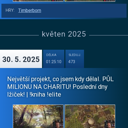
Timberborn
HRY:
květen 2025
DÉLKA
SLEDUJ.
30. 5. 2025
01:25:10
473
Největší projekt, co jsem kdy dělal. PŮL
MILIONU NA CHARITU! Poslední dny
lžiček! | !kniha !elite