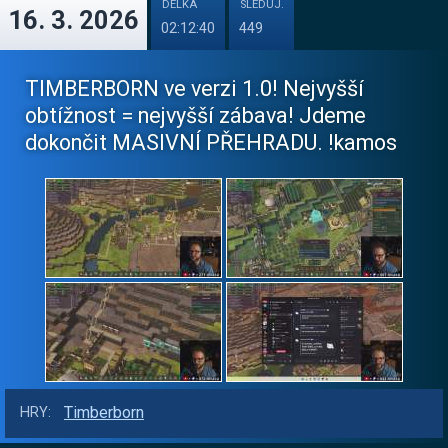
DÉLKA
SLEDUJ.
16. 3. 2026
02:12:40
449
TIMBERBORN ve verzi 1.0! Nejvyšší
obtížnost = nejvyšší zábava! Jdeme
dokončit MASIVNÍ PŘEHRADU. !kamos
Timberborn
HRY: