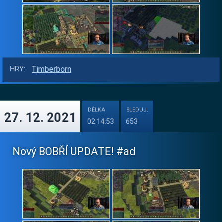
Timberborn
HRY:
DÉLKA
SLEDUJ.
27. 12. 2021
02:14:53
653
Nový BOBŘÍ UPDATE! #ad