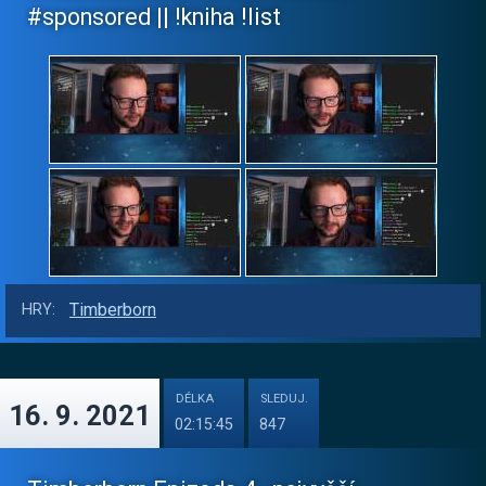
#sponsored || !kniha !list
Timberborn
HRY:
DÉLKA
SLEDUJ.
16. 9. 2021
02:15:45
847