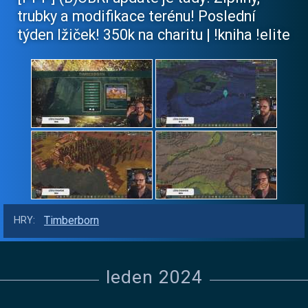
trubky a modifikace terénu! Poslední
týden lžiček! 350k na charitu | !kniha !elite
Timberborn
HRY:
leden 2024