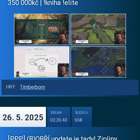
350 000kč | !kniha !elite
Timberborn
HRY:
DÉLKA
SLEDUJ.
26. 5. 2025
02:26:40
658
[PPP] (B)OBŘÍ update je tady! Zipliny,