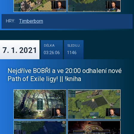
Timberborn
HRY:
DÉLKA
SLEDUJ.
7. 1. 2021
03:26:06
1146
Nejdříve BOBŘI a ve 20:00 odhalení nové
Path of Exile ligy! || !kniha