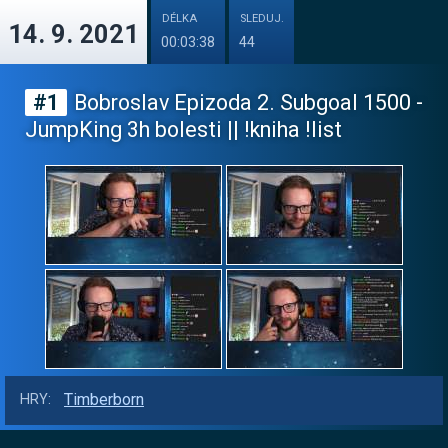
DÉLKA
SLEDUJ.
14. 9. 2021
00:03:38
44
#1
Bobroslav Epizoda 2. Subgoal 1500 -
JumpKing 3h bolesti || !kniha !list
Timberborn
HRY: