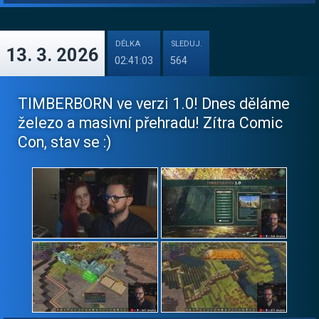
DÉLKA
SLEDUJ.
13. 3. 2026
02:41:03
564
TIMBERBORN ve verzi 1.0! Dnes děláme
železo a masivní přehradu! Zítra Comic
Con, stav se :)