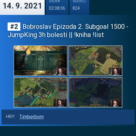
DÉLKA
SLEDUJ.
14. 9. 2021
02:08:06
824
#2
Bobroslav Epizoda 2. Subgoal 1500 -
JumpKing 3h bolesti || !kniha !list
Timberborn
HRY: