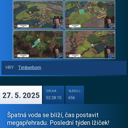
Timberborn
HRY:
DÉLKA
SLEDUJ.
27. 5. 2025
02:28:10
656
Špatná voda se blíží, čas postavit
megapřehradu. Poslední týden lžiček!