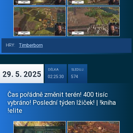
Timberborn
HRY:
DÉLKA
SLEDUJ.
29. 5. 2025
02:25:30
574
Čas pořádně změnit terén! 400 tisíc
vybráno! Poslední týden lžiček! | !kniha
!elite