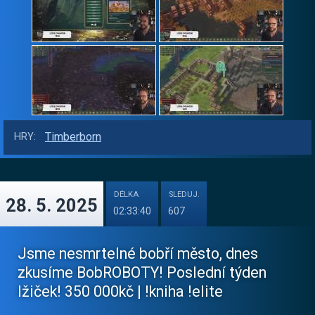
Timberborn
HRY:
DÉLKA
SLEDUJ.
28. 5. 2025
02:33:40
607
Jsme nesmrtelné bobří město, dnes
zkusíme BobROBOTY! Poslední týden
lžiček! 350 000kč | !kniha !elite