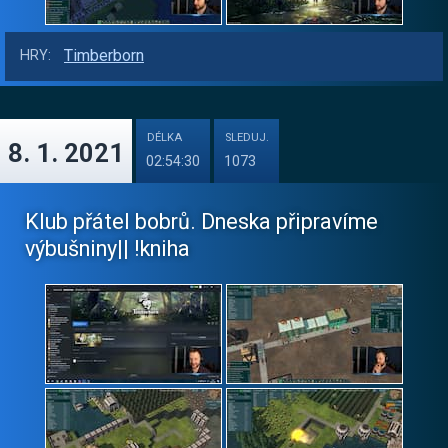
Timberborn
HRY:
DÉLKA
SLEDUJ.
8. 1. 2021
02:54:30
1073
Klub přátel bobrů. Dneska připravíme
výbušniny|| !kniha