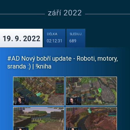
září 2022
DÉLKA
SLEDUJ.
19. 9. 2022
02:12:31
689
#AD Nový bobří update - Roboti, motory,
sranda :) | !kniha