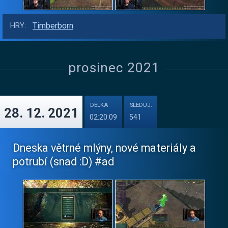
Timberborn
HRY:
prosinec 2021
DÉLKA
SLEDUJ.
28. 12. 2021
02:20:09
541
Dneska větrné mlýny, nové materiály a
potrubí (snad :D) #ad