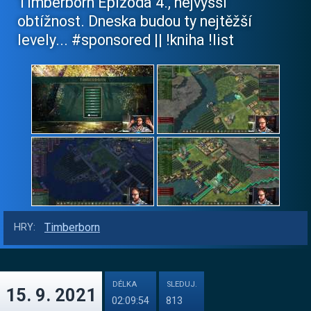
Timberborn Epizoda 4., nejvyšší
obtížnost. Dneska budou ty nejtěžší
levely... #sponsored || !kniha !list
Timberborn
HRY:
DÉLKA
SLEDUJ.
15. 9. 2021
02:09:54
813