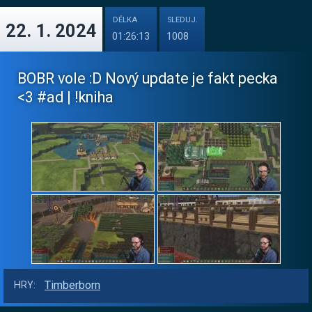
DÉLKA
SLEDUJ.
22. 1. 2024
01:26:13
1008
BOBR vole :D Nový update je fakt pecka
<3 #ad | !kniha
Timberborn
HRY: