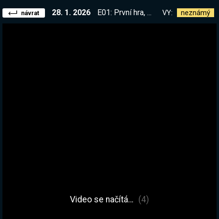
28. 1. 2026
E01: První hra, kterou jsem před skoro 15 lety natáčel dostala MASIVNÍ update. Jdeme to projet od začátku do konce :) Nejvyšší obtížnost.
VY:
neznámý
návrat
Video se načítá…
(4)