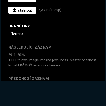
6,3 GB (1080p)
stáhnout
HRANÉ HRY
Terraria
NÁSLEDUJÍCÍ ZÁZNAM
29. 1. 2026
#1
E02: První magie, možná první boss. Master obtížnost.
Projekt KÁMOŠ na konci streamu
PŘEDCHOZÍ ZÁZNAM
27. 1. 2026
Poslední krvavka. Dnes to bude intenzivní.
GLOBÁLNÍ STATISTIKY ZÁZNAMU