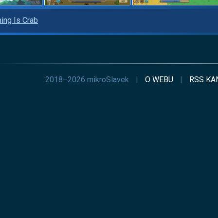
hing Is Crab
2018–2026 mikroSlavek
|
O WEBU
|
RSS
KA