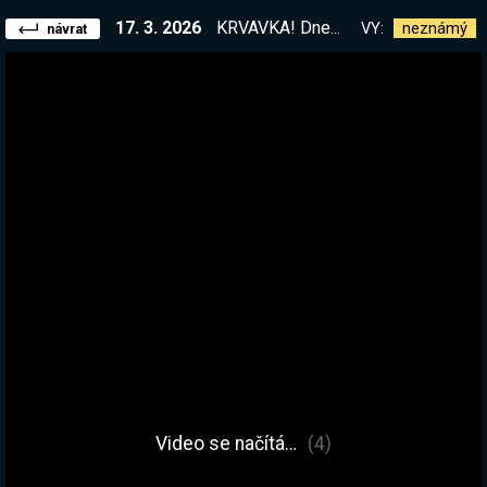
17. 3. 2026
KRVAVKA! Dneska to bude velice pikantní <3
VY:
neznámý
návrat
Video se načítá…
(4)