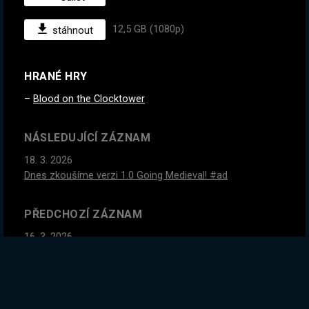
12,5 GB (1080p)
stáhnout
HRANÉ HRY
Blood on the Clocktower
NÁSLEDUJÍCÍ ZÁZNAM
18. 3. 2026
Dnes zkoušíme verzi 1.0 Going Medieval! #ad
PŘEDCHOZÍ ZÁZNAM
16. 3. 2026
TIMBERBORN ve verzi 1.0! Nejvyšší obtížnost = nejvyšší
zábava! Jdeme dokončit MASIVNÍ PŘEHRADU. !kamos
GLOBÁLNÍ STATISTIKY ZÁZNAMU