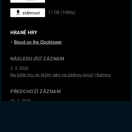
17 GB (1080p)
stáhnout
HRANÉ HRY
Blood on the Clocktower
NÁSLEDUJÍCÍ ZÁZNAM
2. 3. 2026
Na tuhle hru se těším jako na žádnou jinou! | !kamos
PŘEDCHOZÍ ZÁZNAM
16. 2. 2026
Oni přidali i Factorio? Doháníme updaty, nový start.
Projekt Kámoš na konci streamu | !kamos
GLOBÁLNÍ STATISTIKY ZÁZNAMU