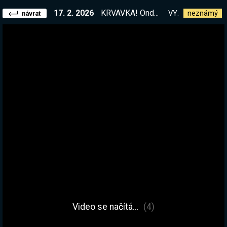
17. 2. 2026
KRVAVKA! Ondřej Sekanina jako DM a streameři jako zrádci kolem mě <3 | !kamos
VY:
neznámý
návrat
Video se načítá…
(4)