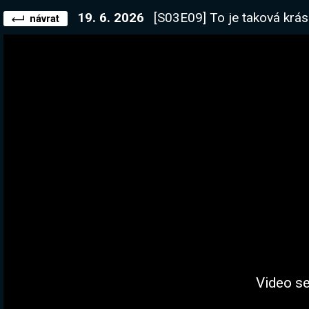
19. 6. 2026
[S03E09] To je taková krása! Dnes doděláváme zákl
návrat
Video se