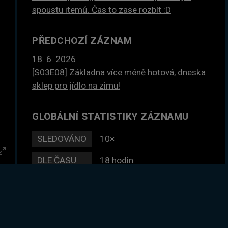
spoustu itemů. Čas to zase rozbít :D
PŘEDCHOZÍ ZÁZNAM
18. 6. 2026
[S03E08] Základna více méně hotová, dneska
sklep pro jídlo na zimu!
GLOBÁLNÍ STATISTIKY ZÁZNAMU
SLEDOVÁNO
10×
DLE ČASU
18 hodin
Enter
fullscreen