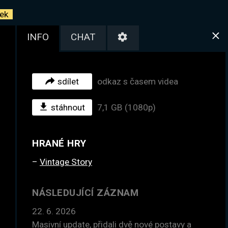
ek
INFO
CHAT
sdílet
odkaz s časem videa
stáhnout
7,1 GB (1080p)
HRANÉ HRY
Vintage Story
NÁSLEDUJÍCÍ ZÁZNAM
22. 6. 2026
Masivní update, přidali dvě nové postavy a