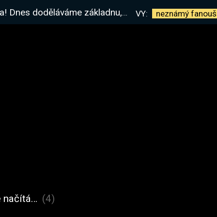
adnu, zítra zpívám na koncertě, prozatím poslední díl :)
VY:
neznámý
fanouš
 načítá…
(4)