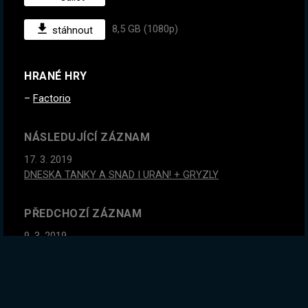
8,5 GB (1080p)
stáhnout
HRANÉ HRY
Factorio
NÁSLEDUJÍCÍ ZÁZNAM
17. 3. 2019
DNESKA TANKY A SNAD I URAN! + GRYZLY
PŘEDCHOZÍ ZÁZNAM
9. 3. 2019
#2
Čas vyzkoušet nový update do Factoria! Na nějakou
brutální obtížnost samozřejmě... :)
GLOBÁLNÍ STATISTIKY ZÁZNAMU