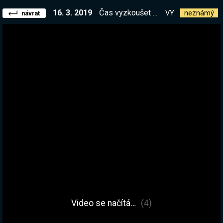
16. 3. 2019
Čas vyzkoušet nový update do Factoria! Na nějakou brutální obtížnost samozřejmě... :)
VY:
neznámý
návrat
Video se načítá…
(4)