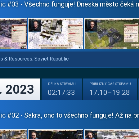
ic #03 - Všechno funguje! Dneska město čeká ma
s & Resources: Soviet Republic
DÉLKA
STREAMU
PŘIBLIŽNÝ
ČAS STREAMU
. 2023
02:17:33
17.10–19.28
c #02 - Sakra, ono to všechno funguje! Až na prům