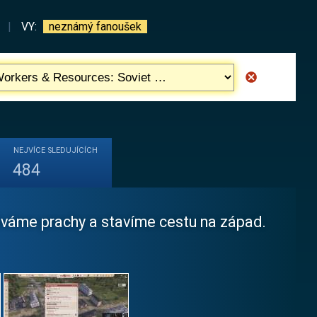
|
VY:
neznámý fanoušek
NEJVÍCE
SLEDUJÍCÍCH
484
áváme prachy a stavíme cestu na západ.