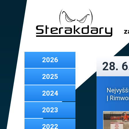
z
2026
28. 6
2025
Nejvyšš
2024
| Rimwor
2023
2022