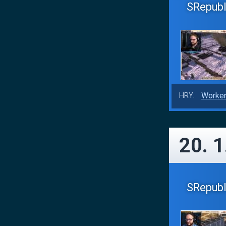
SRepubl
Worker
HRY:
20. 1
SRepubli