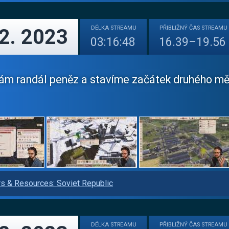
DÉLKA
STREAMU
PŘIBLIŽNÝ
ČAS STREAMU
12. 2023
03:16:48
16.39–19.56
ám randál peněz a stavíme začátek druhého měs
s & Resources: Soviet Republic
DÉLKA
STREAMU
PŘIBLIŽNÝ
ČAS STREAMU