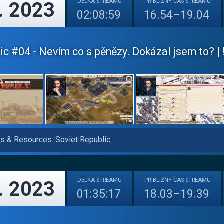
DÉLKA
STREAMU
PŘIBLIŽNÝ
ČAS STREAMU
. 2023
02:08:59
16.54–19.04
c #04 - Nevím co s pěnězy. Dokázal jsem to? | 
s & Resources: Soviet Republic
DÉLKA
STREAMU
PŘIBLIŽNÝ
ČAS STREAMU
. 2023
01:35:17
18.03–19.39