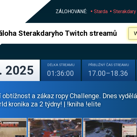
ZÁLOHOVANÉ:
Starda
Sterakdary
áloha Sterakdaryho Twitch streamů
DÉLKA
STREAMU
PŘIBLIŽNÝ
ČAS STREAMU
. 2025
01:36:00
17.00–18.36
í obtížnost a zákaz ropy Challenge. Dnes vyděl
ld kronika za 2 týdny! | !kniha !elite