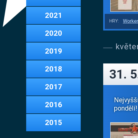
2021
Worker
HRY:
2020
květe
2019
2018
31. 5
2017
Nejvyšš
2016
pondělí! 
2015