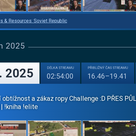
s & Resources: Soviet Republic
n 2025
DÉLKA
STREAMU
PŘIBLIŽNÝ
ČAS STREAMU
. 2025
02:54:00
16.46–19.41
í obtížnost a zákaz ropy Challenge :D PŘES P
| !kniha !elite