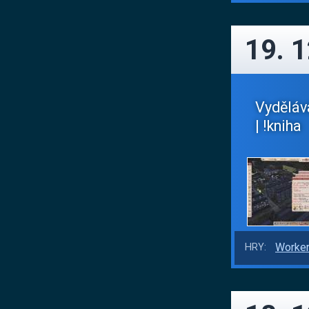
19. 
Vyděláv
| !kniha
Worker
HRY: