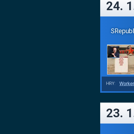
24. 1
SRepubli
Worker
HRY:
23. 1