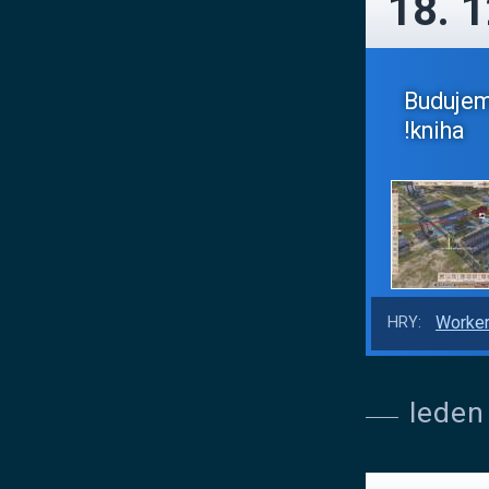
18. 
Budujeme
!kniha
Worker
HRY:
leden