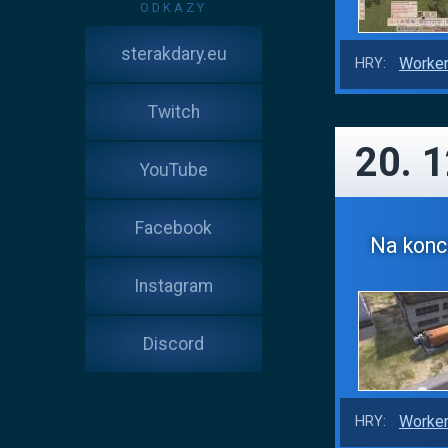
ODKAZY
sterakdary.eu
Worker
HRY:
Twitch
20. 
YouTube
Facebook
Na konc
Instagram
Discord
Worker
HRY: