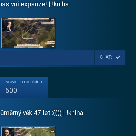
sivní expanze! | !kniha
CHAT:
NEJVÍCE
SLEDUJÍCÍCH
600
ěrný věk 47 let :(((( | !kniha