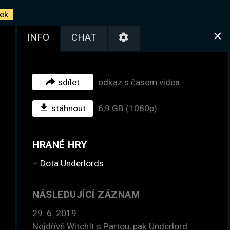
ek
INFO
CHAT
sdílet
odkaz s časem videa
stáhnout
6,9 GB (1080p)
HRANÉ HRY
Dota Underlords
NÁSLEDUJÍCÍ ZÁZNAM
29. 6. 2019
Nejdřívě WitchIt s Partou, pak Underlord