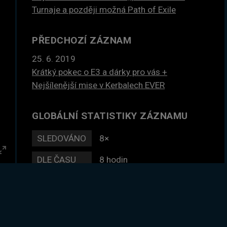
Turnaje a později možná Path of Exile
PŘEDCHOZÍ ZÁZNAM
25. 6. 2019
Krátký pokec o E3 a dárky pro vás +
Nejšílenější mise v Kerbalech EVER
GLOBÁLNÍ STATISTIKY ZÁZNAMU
SLEDOVÁNO
8×
DLE ČASU
8 hodin
Enter
fullscreen