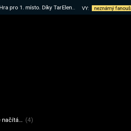
a pro 1. místo. Díky TarElendil!
VY:
neznámý
fanouš
 načítá…
(4)