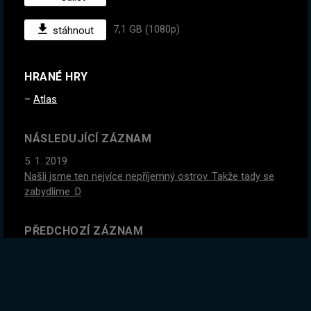
7,1 GB (1080p)
stáhnout
HRANÉ HRY
Atlas
NÁSLEDUJÍCÍ ZÁZNAM
5. 1. 2019
Našli jsme ten nejvíce nepříjemný ostrov. Takže tady se
zabydlíme :D
PŘEDCHOZÍ ZÁZNAM
22. 12. 2018
Poslední stream v roce! Dáme si nějakou Terrarii, co vy na
to?:) Atlas až 2.1.