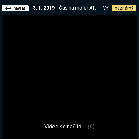
3. 1. 2019
Čas na moře! ATLAS s partou <3
VY:
neznámý
návrat
Video se načítá…
(7)