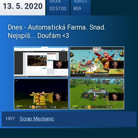
DÉLKA
SLEDUJ.
13. 5. 2020
02:57:03
859
Dnes - Automatická Farma. Snad.
Nejspíš... Doufám <3
Scrap Mechanic
HRY: