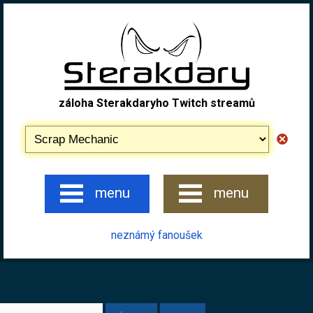
záloha Sterakdaryho Twitch streamů
menu
menu
neznámý fanoušek