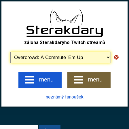
záloha Sterakdaryho Twitch streamů
menu
menu
neznámý fanoušek