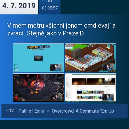
DÉLKA
4. 7. 2019
03:05:57
V mém metru všichni jenom omdlévají a
zvrací. Stejně jako v Praze:D
Path of Exile
Overcrowd: A Commute 'Em Up
HRY: