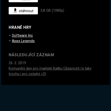
3,8 GB (1080p)
stáhnout
HRANÉ HRY
Software Inc
Apex Legends
NÁSLEDUJÍCÍ ZÁZNAM
26. 2. 2019
Komunitní den pro majitelé Balíku Úžasnosti (a taky
trochu i pro ostatní <3)
PŘEDCHOZÍ ZÁZNAM
23. 2. 2019
Dnes se vydáme do vesmíru s bráchou. Astroneer Starda!