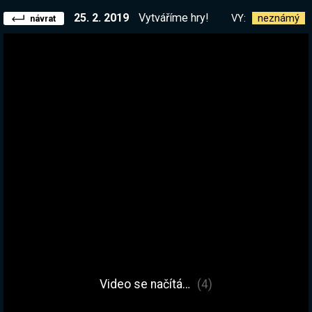
25. 2. 2019
Vytváříme hry!
VY:
neznámý
návrat
Video se načítá…
(4)