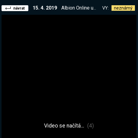
15. 4. 2019
Albion Online ukázka. Nějaké dungeony, nějaké těžení. Poslední stream před 10 denní pauzou :(
VY:
neznámý
návrat
Video se načítá…
(4)