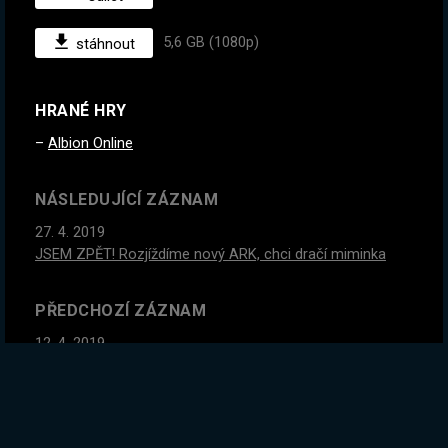
5,6 GB (1080p)
stáhnout
HRANÉ HRY
Albion Online
NÁSLEDUJÍCÍ ZÁZNAM
27. 4. 2019
JSEM ZPĚT! Rozjíždíme nový ARK, chci dračí miminka
PŘEDCHOZÍ ZÁZNAM
12. 4. 2019
Rust PvP. 7 lidí vs svět. <3
GLOBÁLNÍ STATISTIKY ZÁZNAMU