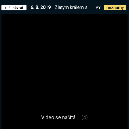
6. 8. 2019
Zlatým králem se stal d01n, dneska jdeme kopat zlato, snad to bude vážne FOJN, a stát to bude za to :D Pamatujete ještě básničky?:D
VY:
neznámý
návrat
Video se načítá…
(4)