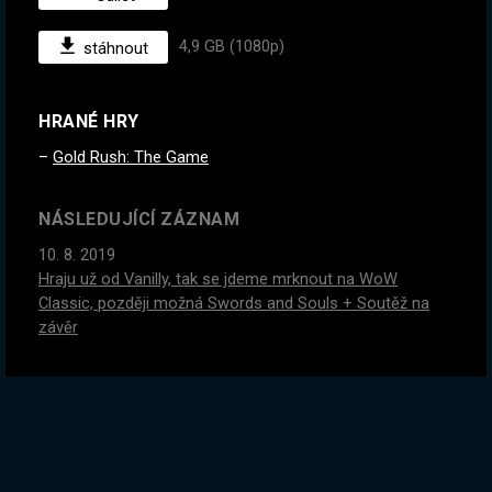
4,9 GB (1080p)
stáhnout
HRANÉ HRY
Gold Rush: The Game
NÁSLEDUJÍCÍ ZÁZNAM
10. 8. 2019
Hraju už od Vanilly, tak se jdeme mrknout na WoW
Classic, později možná Swords and Souls + Soutěž na
závěr
PŘEDCHOZÍ ZÁZNAM
5. 8. 2019
SWORDS AND SOUL: NEVERSEEN! Grind, zisk, a bossové!