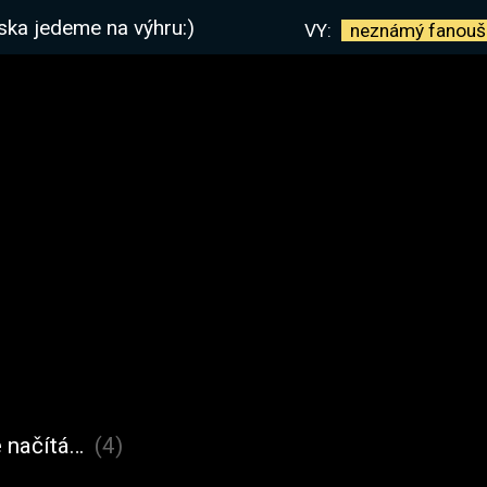
ska jedeme na výhru:)
VY:
neznámý
fanouš
 načítá…
(4)