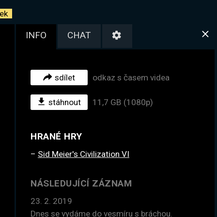
ek
INFO
CHAT
sdílet
odkaz s časem videa
stáhnout
11,7 GB (1080p)
HRANÉ HRY
Sid Meier's Civilization VI
NÁSLEDUJÍCÍ ZÁZNAM
23. 2. 2019
Dnes se vydáme do vesmíru s bráchou.