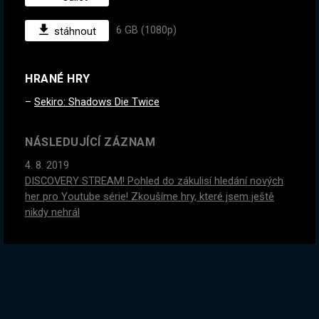
6 GB (1080p)
stáhnout
HRANÉ HRY
Sekiro: Shadows Die Twice
NÁSLEDUJÍCÍ ZÁZNAM
4. 8. 2019
DISCOVERY STREAM! Pohled do zákulisí hledání nových
her pro Youtube série! Zkoušíme hry, které jsem ještě
nikdy nehrál
PŘEDCHOZÍ ZÁZNAM
1. 8. 2019
Sekiro - Má dosavadní hra roku! Až se hodně naštvu, tak
se podíváme na Swords and Souls + Giveaway o kredity