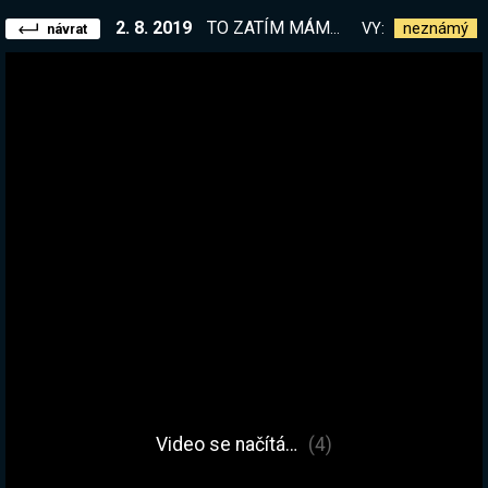
2. 8. 2019
TO ZATÍM MÁME FAKT JENOM JEDNU SMRT?! Pokračujeme v Master Play Sekira :D Později možná Sword and Souls: Neverseen
VY:
neznámý
návrat
Video se načítá…
(4)