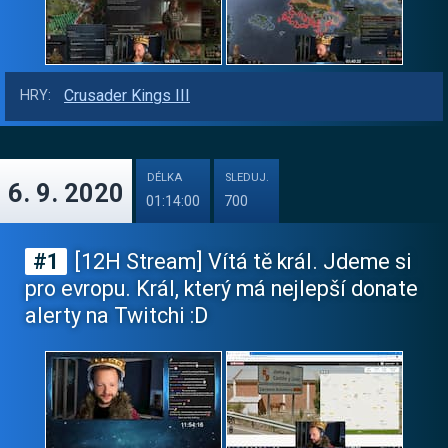
Crusader Kings III
HRY:
DÉLKA
SLEDUJ.
6. 9. 2020
01:14:00
700
#1
[12H Stream] Vítá tě král. Jdeme si
pro evropu. Král, který má nejlepší donate
alerty na Twitchi :D