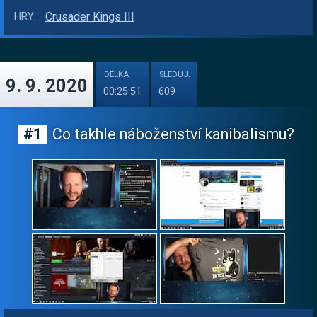
Crusader Kings III
HRY:
DÉLKA
SLEDUJ.
9. 9. 2020
00:25:51
609
#1
Co takhle náboženství kanibalismu?