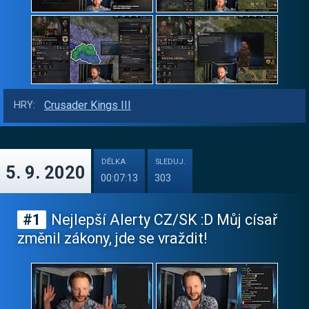
Crusader Kings III
HRY:
DÉLKA
SLEDUJ.
5. 9. 2020
00:07:13
303
#1
Nejlepší Alerty CZ/SK :D Můj císař
změnil zákony, jde se vraždit!