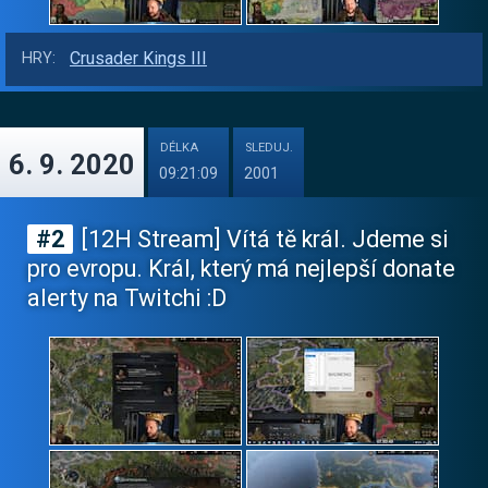
Crusader Kings III
HRY:
DÉLKA
SLEDUJ.
6. 9. 2020
09:21:09
2001
#2
[12H Stream] Vítá tě král. Jdeme si
pro evropu. Král, který má nejlepší donate
alerty na Twitchi :D