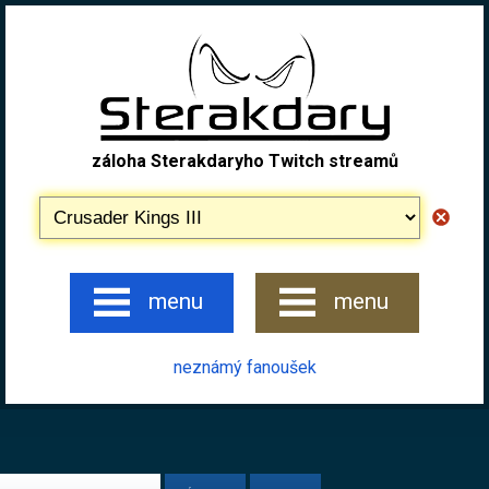
záloha Sterakdaryho Twitch streamů
menu
menu
neznámý fanoušek