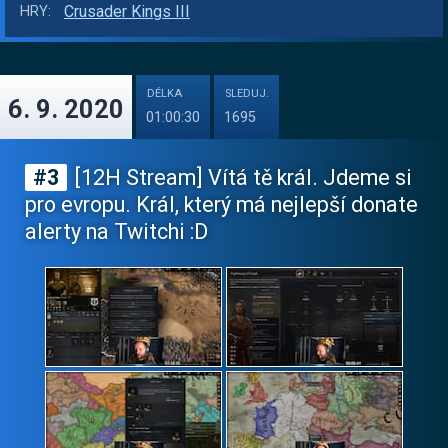
Crusader Kings III
HRY:
DÉLKA
SLEDUJ.
6. 9. 2020
01:00:30
1695
#3
[12H Stream] Vítá tě král. Jdeme si
pro evropu. Král, který má nejlepší donate
alerty na Twitchi :D