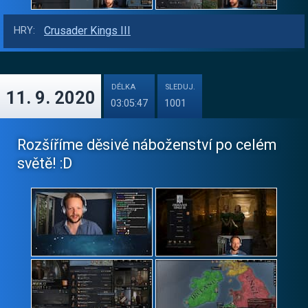
Crusader Kings III
HRY:
DÉLKA
SLEDUJ.
11. 9. 2020
03:05:47
1001
Rozšíříme děsivé náboženství po celém
světě! :D