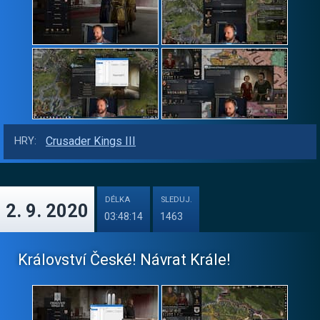
Crusader Kings III
HRY:
DÉLKA
SLEDUJ.
2. 9. 2020
03:48:14
1463
Království České! Návrat Krále!