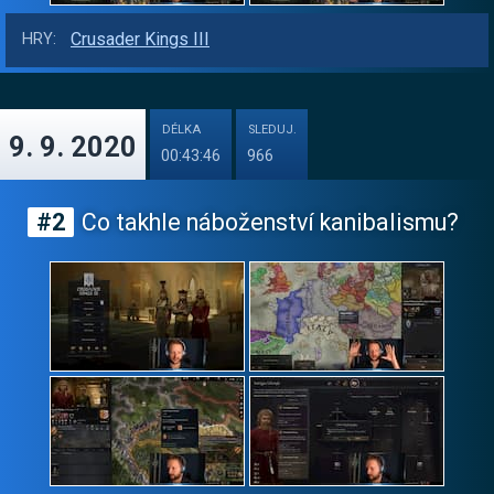
Crusader Kings III
HRY:
DÉLKA
SLEDUJ.
9. 9. 2020
00:43:46
966
#2
Co takhle náboženství kanibalismu?