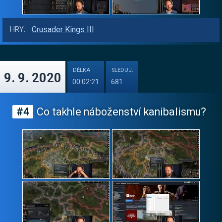
Crusader Kings III
HRY:
DÉLKA
SLEDUJ.
9. 9. 2020
00:02:21
681
#4
Co takhle náboženství kanibalismu?