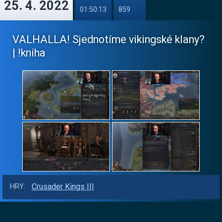
25. 4. 2022
01:50:13
859
VALHALLA! Sjednotíme vikingské klany?
| !kniha
Crusader Kings III
HRY: