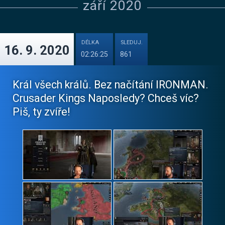
září 2020
DÉLKA
SLEDUJ.
16. 9. 2020
02:26:25
861
Král všech králů. Bez načítání IRONMAN.
Crusader Kings Naposledy? Chceš víc?
Piš, ty zvíře!