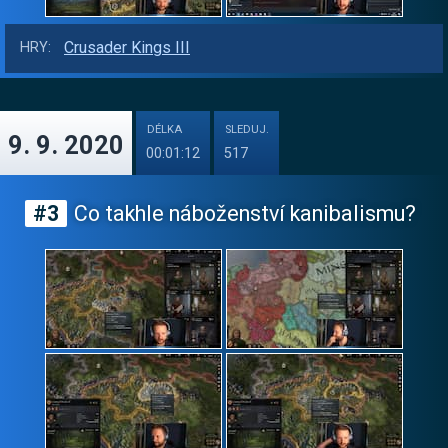
Crusader Kings III
HRY:
DÉLKA
SLEDUJ.
9. 9. 2020
00:01:12
517
#3
Co takhle náboženství kanibalismu?