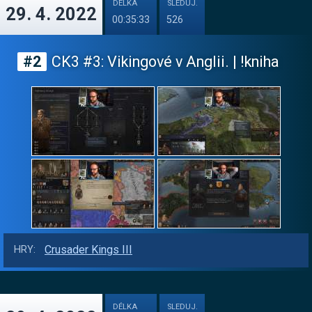
DÉLKA
SLEDUJ.
29. 4. 2022
00:35:33
526
#2
CK3 #3: Vikingové v Anglii. | !kniha
Crusader Kings III
HRY:
DÉLKA
SLEDUJ.