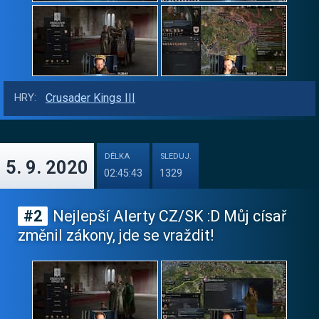
Crusader Kings III
HRY:
DÉLKA
SLEDUJ.
5. 9. 2020
02:45:43
1329
#2
Nejlepší Alerty CZ/SK :D Můj císař
změnil zákony, jde se vraždit!