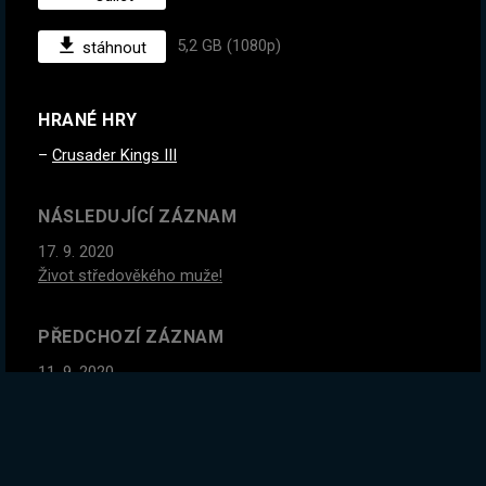
5,2 GB (1080p)
stáhnout
HRANÉ HRY
Crusader Kings III
NÁSLEDUJÍCÍ ZÁZNAM
17. 9. 2020
Život středověkého muže!
PŘEDCHOZÍ ZÁZNAM
11. 9. 2020
Rozšíříme děsivé náboženství po celém světě! :D
GLOBÁLNÍ STATISTIKY ZÁZNAMU