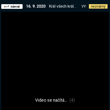
16. 9. 2020
Král všech králů. Bez načítání IRONMAN. Crusader Kings Naposledy? Chceš víc? Piš, ty zvíře!
VY:
neznámý
návrat
Video se načítá…
(4)