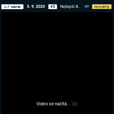
5. 9. 2020
Nejlepší Alerty CZ/SK :D Můj císař změnil zákony, jde se vraždit!
VY:
neznámý
#2
návrat
Video se načítá…
(4)