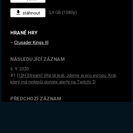
5,9 GB (1080p)
stáhnout
HRANÉ HRY
Crusader Kings III
NÁSLEDUJÍCÍ ZÁZNAM
6. 9. 2020
#1
[12H Stream] Vítá tě král. Jdeme si pro evropu. Král,
který má nejlepší donate alerty na Twitchi :D
PŘEDCHOZÍ ZÁZNAM
5. 9. 2020
#1
Nejlepší Alerty CZ/SK :D Můj císař změnil zákony, jde
se vraždit!