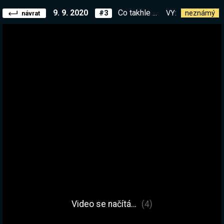
9. 9. 2020
Co takhle náboženství kanibalismu?
VY:
neznámý
#3
návrat
Video se načítá…
(4)