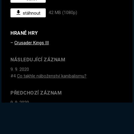
42 MB (1080p)
stáhnout
HRANÉ HRY
Crusader Kings III
NÁSLEDUJÍCÍ ZÁZNAM
9. 9. 2020
#4
Co takhle náboženství kanibalismu?
PŘEDCHOZÍ ZÁZNAM
9. 9. 2020
#2
Co takhle náboženství kanibalismu?
GLOBÁLNÍ STATISTIKY ZÁZNAMU