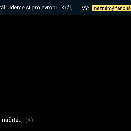
ropu. Král, který má nejlepší donate alerty na Twitchi :D
VY:
neznámý
fanouš
 načítá…
(4)