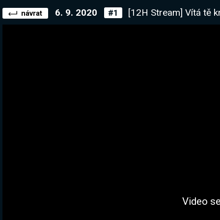
6. 9. 2020
[12H Stream] Vítá tě král. Jdeme si pro ev
#1
návrat
Video se