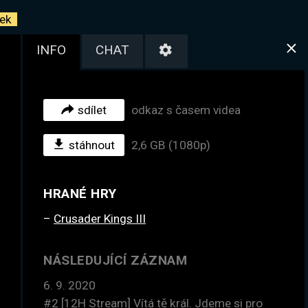
ek
INFO
CHAT
sdílet
odkaz s časem videa
stáhnout
2,6 GB (1080p)
HRANÉ HRY
Crusader Kings III
NÁSLEDUJÍCÍ ZÁZNAM
6. 9. 2020
#2
[12H Stream] Vítá tě král. Jdeme si pro