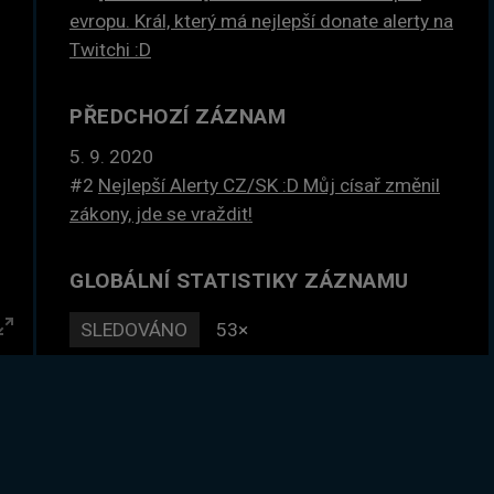
evropu. Král, který má nejlepší donate alerty na
Twitchi :D
PŘEDCHOZÍ ZÁZNAM
5. 9. 2020
#2
Nejlepší Alerty CZ/SK :D Můj císař změnil
zákony, jde se vraždit!
GLOBÁLNÍ STATISTIKY ZÁZNAMU
SLEDOVÁNO
53×
Enter
DLE ČASU
40 hodin
fullscreen